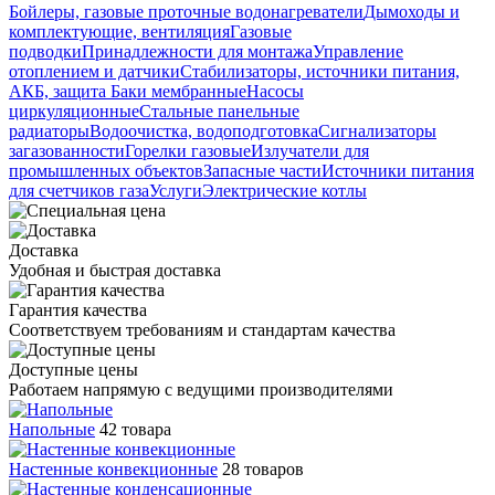
Бойлеры, газовые проточные водонагреватели
Дымоходы и
комплектующие, вентиляция
Газовые
подводки
Принадлежности для монтажа
Управление
отоплением и датчики
Стабилизаторы, источники питания,
АКБ, защита
Баки мембранные
Насосы
циркуляционные
Стальные панельные
радиаторы
Водоочистка, водоподготовка
Сигнализаторы
загазованности
Горелки газовые
Излучатели для
промышленных объектов
Запасные части
Источники питания
для счетчиков газа
Услуги
Электрические котлы
Доставка
Удобная и быстрая доставка
Гарантия качества
Соответствуем требованиям и стандартам качества
Доступные цены
Работаем напрямую с ведущими производителями
Напольные
42 товара
Настенные конвекционные
28 товаров