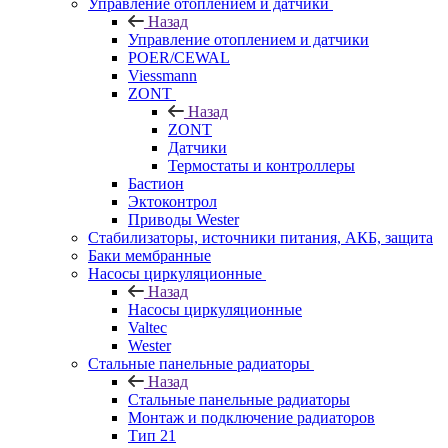
Управление отоплением и датчики
Назад
Управление отоплением и датчики
POER/CEWAL
Viessmann
ZONT
Назад
ZONT
Датчики
Термостаты и контроллеры
Бастион
Эктоконтрол
Приводы Wester
Стабилизаторы, источники питания, АКБ, защита
Баки мембранные
Насосы циркуляционные
Назад
Насосы циркуляционные
Valtec
Wester
Стальные панельные радиаторы
Назад
Стальные панельные радиаторы
Монтаж и подключение радиаторов
Тип 21