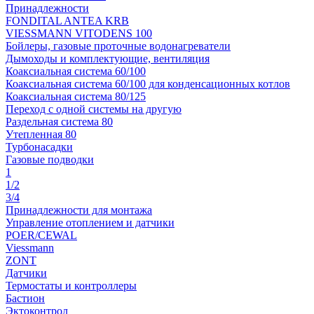
Принадлежности
FONDITAL ANTEA KRB
VIESSMANN VITODENS 100
Бойлеры, газовые проточные водонагреватели
Дымоходы и комплектующие, вентиляция
Коаксиальная система 60/100
Коаксиальная система 60/100 для конденсационных котлов
Коаксиальная система 80/125
Переход с одной системы на другую
Раздельная система 80
Утепленная 80
Турбонасадки
Газовые подводки
1
1/2
3/4
Принадлежности для монтажа
Управление отоплением и датчики
POER/CEWAL
Viessmann
ZONT
Датчики
Термостаты и контроллеры
Бастион
Эктоконтрол