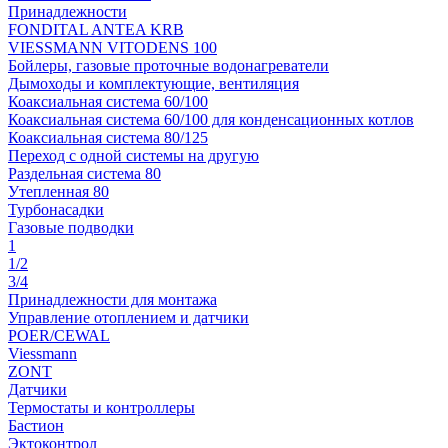
Принадлежности
FONDITAL ANTEA KRB
VIESSMANN VITODENS 100
Бойлеры, газовые проточные водонагреватели
Дымоходы и комплектующие, вентиляция
Коаксиальная система 60/100
Коаксиальная система 60/100 для конденсационных котлов
Коаксиальная система 80/125
Переход с одной системы на другую
Раздельная система 80
Утепленная 80
Турбонасадки
Газовые подводки
1
1/2
3/4
Принадлежности для монтажа
Управление отоплением и датчики
POER/CEWAL
Viessmann
ZONT
Датчики
Термостаты и контроллеры
Бастион
Эктоконтрол