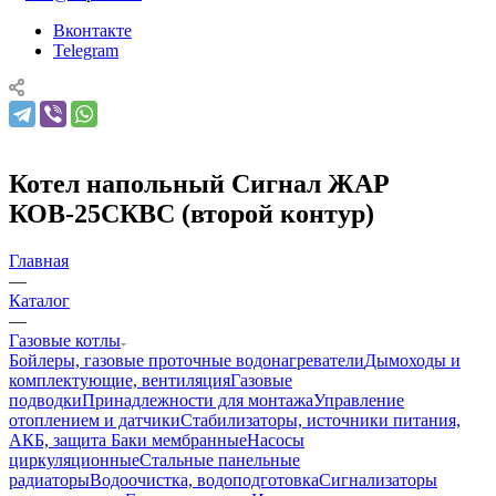
Вконтакте
Telegram
Котел напольный Сигнал ЖАР
КОВ-25СКВС (второй контур)
Главная
—
Каталог
—
Газовые котлы
Бойлеры, газовые проточные водонагреватели
Дымоходы и
комплектующие, вентиляция
Газовые
подводки
Принадлежности для монтажа
Управление
отоплением и датчики
Стабилизаторы, источники питания,
АКБ, защита
Баки мембранные
Насосы
циркуляционные
Стальные панельные
радиаторы
Водоочистка, водоподготовка
Сигнализаторы