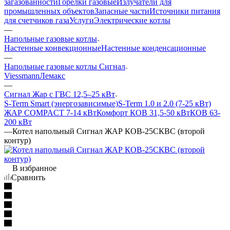
загазованности
Горелки газовые
Излучатели для
промышленных объектов
Запасные части
Источники питания
для счетчиков газа
Услуги
Электрические котлы
—
Напольные газовые котлы
Настенные конвекционные
Настенные конденсационные
—
Напольные газовые котлы Сигнал
Viessmann
Лемакс
—
Сигнал Жар с ГВС 12,5–25 кВт
S-Term Smart (энергозависимые)
S-Term 1.0 и 2.0 (7-25 кВт)
ЖАР COMPACT 7-14 кВт
Комфорт КОВ 31,5-50 кВт
КОВ 63-
200 кВт
—
Котел напольный Сигнал ЖАР КОВ-25СКВС (второй
контур)
В избранное
Сравнить