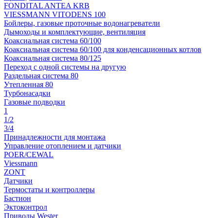
FONDITAL ANTEA KRB
VIESSMANN VITODENS 100
Бойлеры, газовые проточные водонагреватели
Дымоходы и комплектующие, вентиляция
Коаксиальная система 60/100
Коаксиальная система 60/100 для конденсационных котлов
Коаксиальная система 80/125
Переход с одной системы на другую
Раздельная система 80
Утепленная 80
Турбонасадки
Газовые подводки
1
1/2
3/4
Принадлежности для монтажа
Управление отоплением и датчики
POER/CEWAL
Viessmann
ZONT
Датчики
Термостаты и контроллеры
Бастион
Эктоконтрол
Приводы Wester