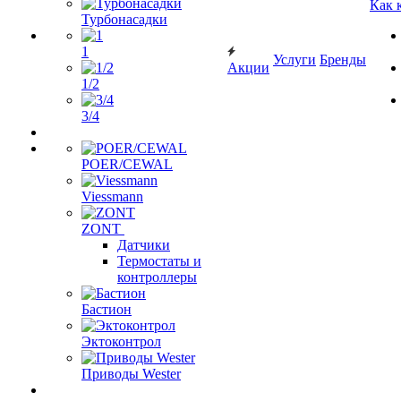
Как 
Турбонасадки
1
Услуги
Бренды
Акции
1/2
3/4
POER/CEWAL
Viessmann
ZONT
Датчики
Термостаты и
контроллеры
Бастион
Эктоконтрол
Приводы Wester