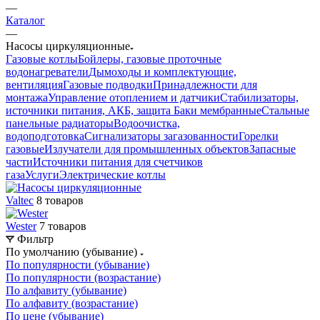
—
Каталог
—
Насосы циркуляционные
Газовые котлы
Бойлеры, газовые проточные
водонагреватели
Дымоходы и комплектующие,
вентиляция
Газовые подводки
Принадлежности для
монтажа
Управление отоплением и датчики
Стабилизаторы,
источники питания, АКБ, защита
Баки мембранные
Стальные
панельные радиаторы
Водоочистка,
водоподготовка
Сигнализаторы загазованности
Горелки
газовые
Излучатели для промышленных объектов
Запасные
части
Источники питания для счетчиков
газа
Услуги
Электрические котлы
Valtec
8 товаров
Wester
7 товаров
Фильтр
По умолчанию (убывание)
По популярности (убывание)
По популярности (возрастание)
По алфавиту (убывание)
По алфавиту (возрастание)
По цене (убывание)