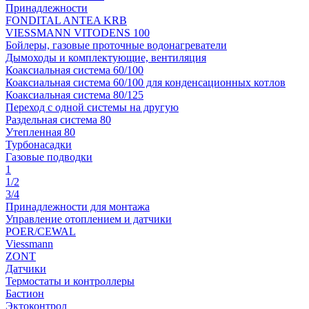
Принадлежности
FONDITAL ANTEA KRB
VIESSMANN VITODENS 100
Бойлеры, газовые проточные водонагреватели
Дымоходы и комплектующие, вентиляция
Коаксиальная система 60/100
Коаксиальная система 60/100 для конденсационных котлов
Коаксиальная система 80/125
Переход с одной системы на другую
Раздельная система 80
Утепленная 80
Турбонасадки
Газовые подводки
1
1/2
3/4
Принадлежности для монтажа
Управление отоплением и датчики
POER/CEWAL
Viessmann
ZONT
Датчики
Термостаты и контроллеры
Бастион
Эктоконтрол