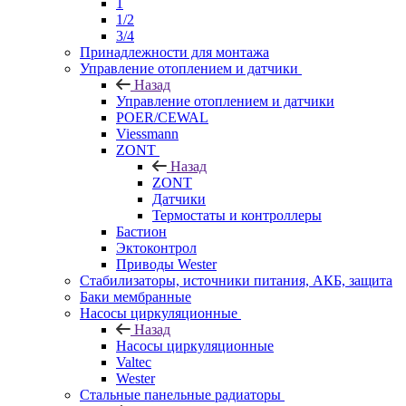
1
1/2
3/4
Принадлежности для монтажа
Управление отоплением и датчики
Назад
Управление отоплением и датчики
POER/CEWAL
Viessmann
ZONT
Назад
ZONT
Датчики
Термостаты и контроллеры
Бастион
Эктоконтрол
Приводы Wester
Стабилизаторы, источники питания, АКБ, защита
Баки мембранные
Насосы циркуляционные
Назад
Насосы циркуляционные
Valtec
Wester
Стальные панельные радиаторы