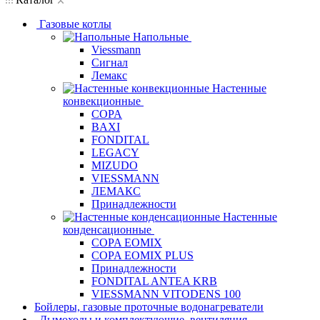
Газовые котлы
Напольные
Viessmann
Сигнал
Лемакс
Настенные
конвекционные
COPA
BAXI
FONDITAL
LEGACY
MIZUDO
VIESSMANN
ЛЕМАКС
Принадлежности
Настенные
конденсационные
COPA EOMIX
COPA EOMIX PLUS
Принадлежности
FONDITAL ANTEA KRB
VIESSMANN VITODENS 100
Бойлеры, газовые проточные водонагреватели
Дымоходы и комплектующие, вентиляция