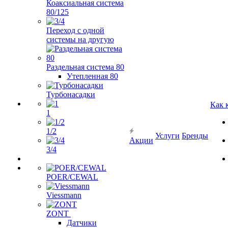
Коаксиальная система
80/125
Переход с одной
системы на другую
Раздельная система 80
Утепленная 80
Турбонасадки
Как 
1
1/2
Услуги
Бренды
Акции
3/4
POER/CEWAL
Viessmann
ZONT
Датчики