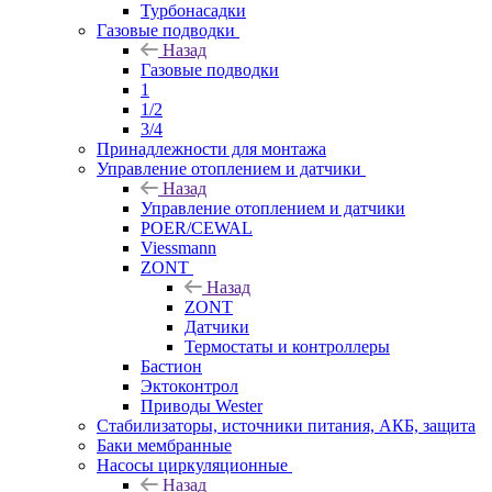
Турбонасадки
Газовые подводки
Назад
Газовые подводки
1
1/2
3/4
Принадлежности для монтажа
Управление отоплением и датчики
Назад
Управление отоплением и датчики
POER/CEWAL
Viessmann
ZONT
Назад
ZONT
Датчики
Термостаты и контроллеры
Бастион
Эктоконтрол
Приводы Wester
Стабилизаторы, источники питания, АКБ, защита
Баки мембранные
Насосы циркуляционные
Назад