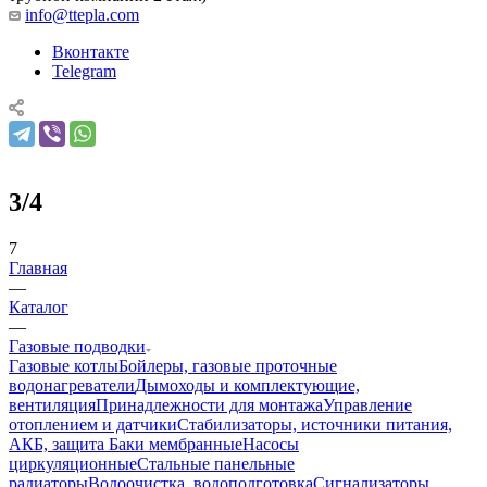
info@ttepla.com
Вконтакте
Telegram
3/4
7
Главная
—
Каталог
—
Газовые подводки
Газовые котлы
Бойлеры, газовые проточные
водонагреватели
Дымоходы и комплектующие,
вентиляция
Принадлежности для монтажа
Управление
отоплением и датчики
Стабилизаторы, источники питания,
АКБ, защита
Баки мембранные
Насосы
циркуляционные
Стальные панельные
радиаторы
Водоочистка, водоподготовка
Сигнализаторы