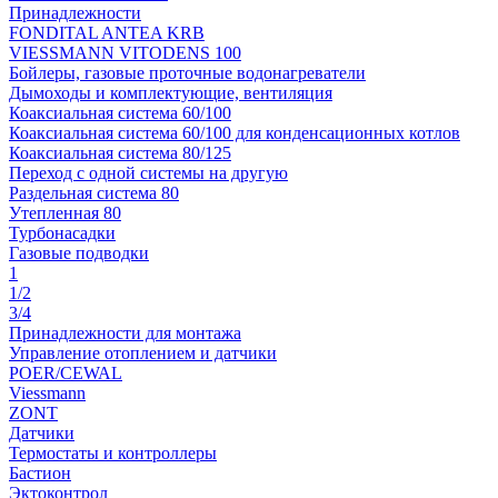
Принадлежности
FONDITAL ANTEA KRB
VIESSMANN VITODENS 100
Бойлеры, газовые проточные водонагреватели
Дымоходы и комплектующие, вентиляция
Коаксиальная система 60/100
Коаксиальная система 60/100 для конденсационных котлов
Коаксиальная система 80/125
Переход с одной системы на другую
Раздельная система 80
Утепленная 80
Турбонасадки
Газовые подводки
1
1/2
3/4
Принадлежности для монтажа
Управление отоплением и датчики
POER/CEWAL
Viessmann
ZONT
Датчики
Термостаты и контроллеры
Бастион
Эктоконтрол