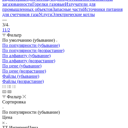
загазованности
Горелки газовые
Излучатели для
промышленных объектов
Запасные части
Источники питания
для счетчиков газа
Услуги
Электрические котлы
—
3/4
1
1/2
Фильтр
По умолчанию (убывание)
По популярности (убывание)
По популярности (возрастание)
По алфавиту (убывание)
По алфавиту (возрастание)
По цене (убывание)
По цене (возрастание)
Файлы (убывание)
Файлы (возрастание)
Фильтр
Сортировка
По популярности (убывание)
Цена
ТТ ИнтернетЦена