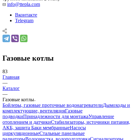
info@ttepla.com
Вконтакте
Telegram
Газовые котлы
83
Главная
—
Каталог
—
Газовые котлы
Бойлеры, газовые проточные водонагреватели
Дымоходы и
комплектующие, вентиляция
Газовые
подводки
Принадлежности для монтажа
Управление
отоплением и датчики
Стабилизаторы, источники питания,
АКБ, защита
Баки мембранные
Насосы
циркуляционные
Стальные панельные
радиаторы
Водоочистка, водоподготовка
Сигнализаторы