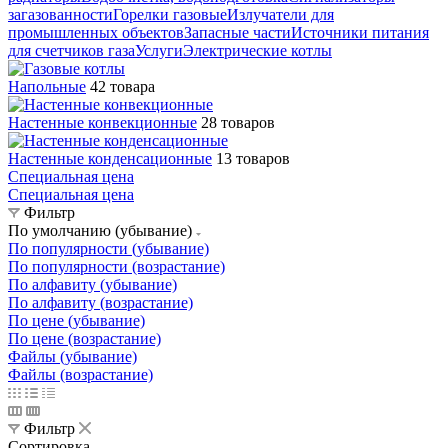
загазованности
Горелки газовые
Излучатели для
промышленных объектов
Запасные части
Источники питания
для счетчиков газа
Услуги
Электрические котлы
Напольные
42 товара
Настенные конвекционные
28 товаров
Настенные конденсационные
13 товаров
Специальная цена
Специальная цена
Фильтр
По умолчанию (убывание)
По популярности (убывание)
По популярности (возрастание)
По алфавиту (убывание)
По алфавиту (возрастание)
По цене (убывание)
По цене (возрастание)
Файлы (убывание)
Файлы (возрастание)
Фильтр
Сортировка