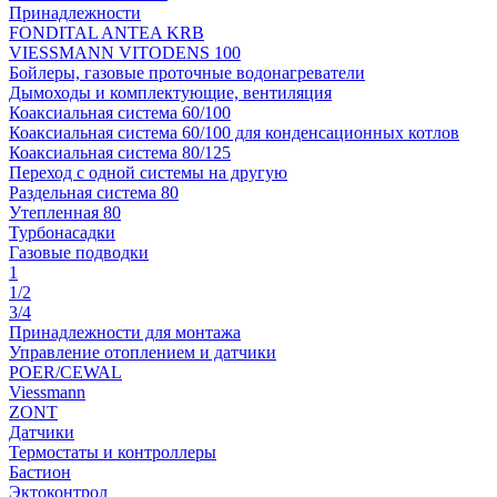
Принадлежности
FONDITAL ANTEA KRB
VIESSMANN VITODENS 100
Бойлеры, газовые проточные водонагреватели
Дымоходы и комплектующие, вентиляция
Коаксиальная система 60/100
Коаксиальная система 60/100 для конденсационных котлов
Коаксиальная система 80/125
Переход с одной системы на другую
Раздельная система 80
Утепленная 80
Турбонасадки
Газовые подводки
1
1/2
3/4
Принадлежности для монтажа
Управление отоплением и датчики
POER/CEWAL
Viessmann
ZONT
Датчики
Термостаты и контроллеры
Бастион
Эктоконтрол