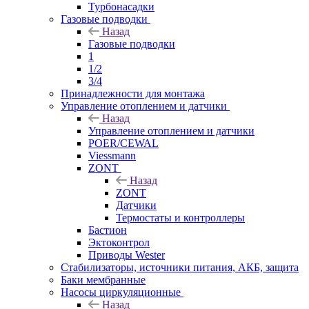
Турбонасадки
Газовые подводки
Назад
Газовые подводки
1
1/2
3/4
Принадлежности для монтажа
Управление отоплением и датчики
Назад
Управление отоплением и датчики
POER/CEWAL
Viessmann
ZONT
Назад
ZONT
Датчики
Термостаты и контроллеры
Бастион
Эктоконтрол
Приводы Wester
Стабилизаторы, источники питания, АКБ, защита
Баки мембранные
Насосы циркуляционные
Назад