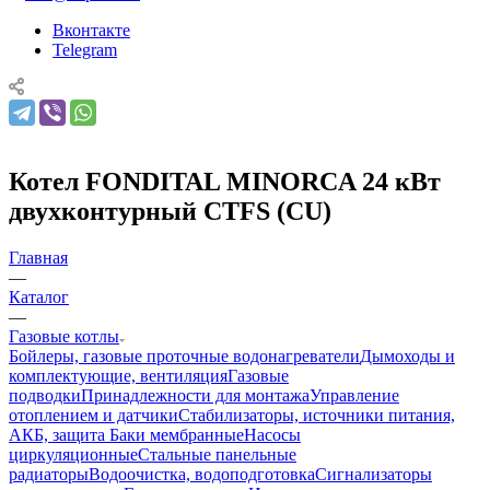
Вконтакте
Telegram
Котел FONDITAL MINORCA 24 кВт
двухконтурный CTFS (CU)
Главная
—
Каталог
—
Газовые котлы
Бойлеры, газовые проточные водонагреватели
Дымоходы и
комплектующие, вентиляция
Газовые
подводки
Принадлежности для монтажа
Управление
отоплением и датчики
Стабилизаторы, источники питания,
АКБ, защита
Баки мембранные
Насосы
циркуляционные
Стальные панельные
радиаторы
Водоочистка, водоподготовка
Сигнализаторы