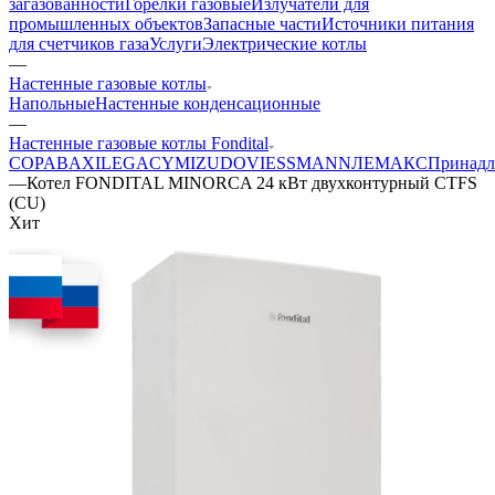
загазованности
Горелки газовые
Излучатели для
промышленных объектов
Запасные части
Источники питания
для счетчиков газа
Услуги
Электрические котлы
—
Настенные газовые котлы
Напольные
Настенные конденсационные
—
Настенные газовые котлы Fondital
COPA
BAXI
LEGACY
MIZUDO
VIESSMANN
ЛЕМАКС
Принадл
—
Котел FONDITAL MINORCA 24 кВт двухконтурный CTFS
(CU)
Хит