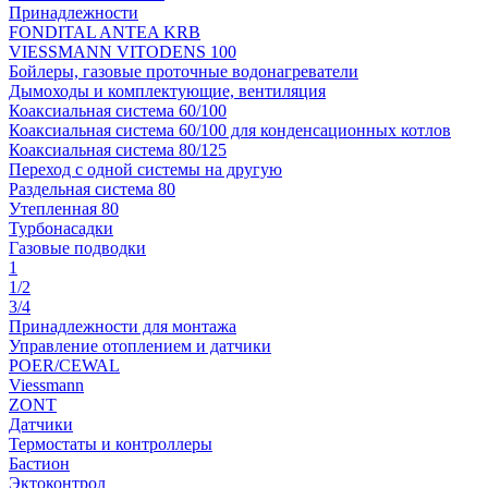
Принадлежности
FONDITAL ANTEA KRB
VIESSMANN VITODENS 100
Бойлеры, газовые проточные водонагреватели
Дымоходы и комплектующие, вентиляция
Коаксиальная система 60/100
Коаксиальная система 60/100 для конденсационных котлов
Коаксиальная система 80/125
Переход с одной системы на другую
Раздельная система 80
Утепленная 80
Турбонасадки
Газовые подводки
1
1/2
3/4
Принадлежности для монтажа
Управление отоплением и датчики
POER/CEWAL
Viessmann
ZONT
Датчики
Термостаты и контроллеры
Бастион
Эктоконтрол