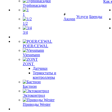
Как 
Турбонасадки
1
Услуги
Бренды
Акции
1/2
3/4
POER/CEWAL
Viessmann
ZONT
Датчики
Термостаты и
контроллеры
Бастион
Эктоконтрол
Приводы Wester