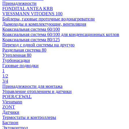
Принадлежности
FONDITAL ANTEA KRB
VIESSMANN VITODENS 100
Бойлеры, газовые проточные водонагреватели
Дымоходы и комплектующие, вентиляция
Коаксиальная система 60/100
Коаксиальная система 60/100 для конденсационных котлов
Коаксиальная система 80/125
Переход с одной системы на другую
Раздельная система 80
Утепленная 80
Турбонасадки
Газовые подводки
1
1/2
3/4
Принадлежности для монтажа
Управление отоплением и датчики
POER/CEWAL
Viessmann
ZONT
Датчики
Термостаты и контроллеры
Бастион
Эктоконтрол