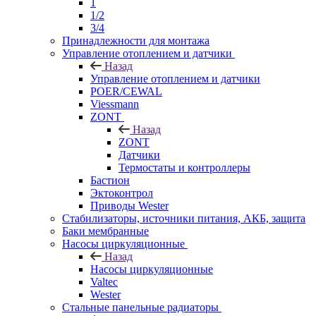
1
1/2
3/4
Принадлежности для монтажа
Управление отоплением и датчики
Назад
Управление отоплением и датчики
POER/CEWAL
Viessmann
ZONT
Назад
ZONT
Датчики
Термостаты и контроллеры
Бастион
Эктоконтрол
Приводы Wester
Стабилизаторы, источники питания, АКБ, защита
Баки мембранные
Насосы циркуляционные
Назад
Насосы циркуляционные
Valtec
Wester
Стальные панельные радиаторы