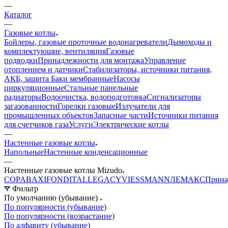
—
Каталог
—
Газовые котлы
Бойлеры, газовые проточные водонагреватели
Дымоходы и
комплектующие, вентиляция
Газовые
подводки
Принадлежности для монтажа
Управление
отоплением и датчики
Стабилизаторы, источники питания,
АКБ, защита
Баки мембранные
Насосы
циркуляционные
Стальные панельные
радиаторы
Водоочистка, водоподготовка
Сигнализаторы
загазованности
Горелки газовые
Излучатели для
промышленных объектов
Запасные части
Источники питания
для счетчиков газа
Услуги
Электрические котлы
—
Настенные газовые котлы
Напольные
Настенные конденсационные
—
Настенные газовые котлы Mizudo
COPA
BAXI
FONDITAL
LEGACY
VIESSMANN
ЛЕМАКС
Прина
Фильтр
По умолчанию (убывание)
По популярности (убывание)
По популярности (возрастание)
По алфавиту (убывание)