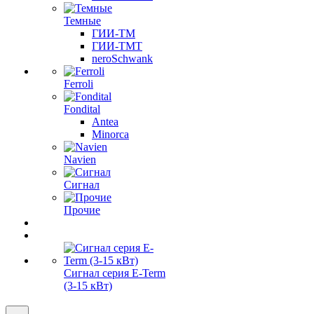
Темные
ГИИ-ТМ
ГИИ-ТМТ
neroSchwank
Ferroli
Fondital
Antea
Minorca
Navien
Сигнал
Прочие
Сигнал серия E-Term
(3-15 кВт)