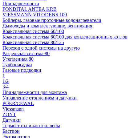
Принадлежности
FONDITAL ANTEA KRB
VIESSMANN VITODENS 100
Бойлеры, газовые проточные водонагреватели
Дымоходы и комплектующие, вентиляция
Коаксиальная система 60/100
Коаксиальная система 60/100 для конденсационных котлов
Коаксиальная система 80/125
Переход с одной системы на другую
Раздельная система 80
Утепленная 80
Турбонасадки
Газовые подводки
1
1/2
3/4
Принадлежности для монтажа
Управление отоплением и датчики
POER/CEWAL
Viessmann
ZONT
Датчики
Термостаты и контроллеры
Бастион
Эктоконтрол