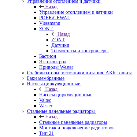
Управление отоплением и датчики
Назад
Управление отоплением и датчики
POER/CEWAL
Viessmann
ZONT
Назад
ZONT
Датчики
Термостаты и контроллеры
Бастион
Эктоконтрол
Приводы Wester
Стабилизаторы, источники питания, АКБ, защита
Баки мембранные
Насосы циркуляционные
Назад
Насосы циркуляционные
Valtec
Wester
Стальные панельные радиаторы
Назад
Стальные панельные радиаторы
Монтаж и подключение радиаторов
Тип 21