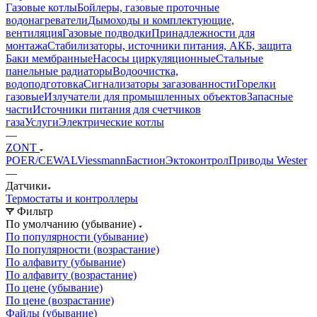
Газовые котлы
Бойлеры, газовые проточные
водонагреватели
Дымоходы и комплектующие,
вентиляция
Газовые подводки
Принадлежности для
монтажа
Стабилизаторы, источники питания, АКБ, защита
Баки мембранные
Насосы циркуляционные
Стальные
панельные радиаторы
Водоочистка,
водоподготовка
Сигнализаторы загазованности
Горелки
газовые
Излучатели для промышленных объектов
Запасные
части
Источники питания для счетчиков
газа
Услуги
Электрические котлы
—
ZONT
POER/CEWAL
Viessmann
Бастион
Эктоконтрол
Приводы Wester
—
Датчики
Термостаты и контроллеры
Фильтр
По умолчанию (убывание)
По популярности (убывание)
По популярности (возрастание)
По алфавиту (убывание)
По алфавиту (возрастание)
По цене (убывание)
По цене (возрастание)
Файлы (убывание)