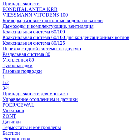
Принадлежности
FONDITAL ANTEA KRB
VIESSMANN VITODENS 100
Бойлеры, газовые проточные водонагреватели
Дымоходы и комплектующие, вентиляция
Коаксиальная система 60/100
Коаксиальная система 60/100 для конденсационных котлов
Коаксиальная система 80/125
Переход с одной системы на другую
Раздельная система 80
Утепленная 80
Турбонасадки
Газовые подводки
1
1/2
3/4
Принадлежности для монтажа
Управление отоплением и датчики
POER/CEWAL
Viessmann
ZONT
Датчики
Термостаты и контроллеры
Бастион
Эктоконтрол