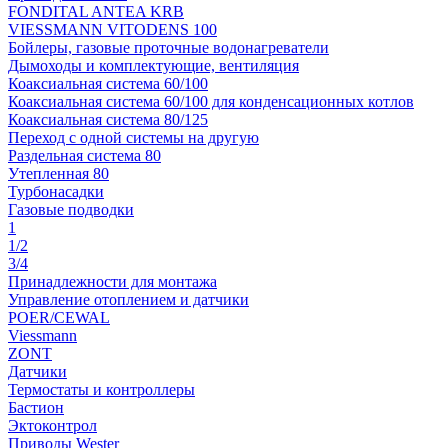
FONDITAL ANTEA KRB
VIESSMANN VITODENS 100
Бойлеры, газовые проточные водонагреватели
Дымоходы и комплектующие, вентиляция
Коаксиальная система 60/100
Коаксиальная система 60/100 для конденсационных котлов
Коаксиальная система 80/125
Переход с одной системы на другую
Раздельная система 80
Утепленная 80
Турбонасадки
Газовые подводки
1
1/2
3/4
Принадлежности для монтажа
Управление отоплением и датчики
POER/CEWAL
Viessmann
ZONT
Датчики
Термостаты и контроллеры
Бастион
Эктоконтрол
Приводы Wester