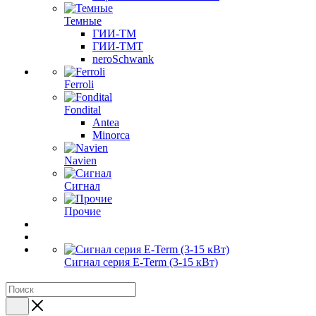
Темные
ГИИ-ТМ
ГИИ-ТМТ
neroSchwank
Ferroli
Fondital
Antea
Minorca
Navien
Сигнал
Прочие
Сигнал серия E-Term (3-15 кВт)