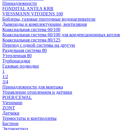
Принадлежности
FONDITAL ANTEA KRB
VIESSMANN VITODENS 100
Бойлеры, газовые проточные водонагреватели
Дымоходы и комплектующие, вентиляция
Коаксиальная система 60/100
Коаксиальная система 60/100 для конденсационных котлов
Коаксиальная система 80/125
Переход с одной системы на другую
Раздельная система 80
Утепленная 80
Турбонасадки
Газовые подводки
1
1/2
3/4
Принадлежности для монтажа
Управление отоплением и датчики
POER/CEWAL
Viessmann
ZONT
Датчики
Термостаты и контроллеры
Бастион
Эктоконтрол