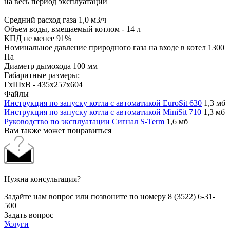
на весь период эксплуатации
Средний расход газа 1,0 м3/ч
Объем воды, вмещаемый котлом - 14 л
КПД не менее 91%
Номинальное давление природного газа на входе в котел 1300
Па
Диаметр дымохода 100 мм
Габаритные размеры:
ГхШхВ - 435х257х604
Файлы
Инструкция по запуску котла с автоматикой EuroSit 630
1,3 мб
Инструкция по запуску котла с автоматикой MiniSit 710
1,3 мб
Руководство по эксплуатации Сигнал S-Term
1,6 мб
Вам также может понравиться
Нужна консультация?
Задайте нам вопрос или позвоните по номеру 8 (3522) 6-31-
500
Задать вопрос
Услуги