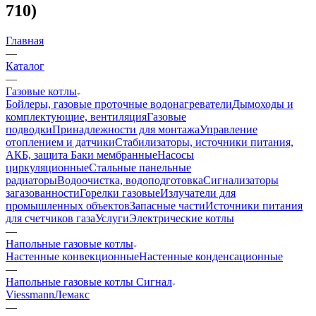
710)
Главная
—
Каталог
—
Газовые котлы
Бойлеры, газовые проточные водонагреватели
Дымоходы и
комплектующие, вентиляция
Газовые
подводки
Принадлежности для монтажа
Управление
отоплением и датчики
Стабилизаторы, источники питания,
АКБ, защита
Баки мембранные
Насосы
циркуляционные
Стальные панельные
радиаторы
Водоочистка, водоподготовка
Сигнализаторы
загазованности
Горелки газовые
Излучатели для
промышленных объектов
Запасные части
Источники питания
для счетчиков газа
Услуги
Электрические котлы
—
Напольные газовые котлы
Настенные конвекционные
Настенные конденсационные
—
Напольные газовые котлы Сигнал
Viessmann
Лемакс
—