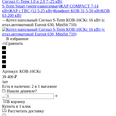
Сигнал С-Терм 1.0 и 2.0 7–25 кВт
S-Term Smart (энергозависимые)
ЖАР COMPACT 7-14
кВт
ЖАР с ГВС (12,5-25 кВт)
Комфорт КОВ 31,5-50 кВт
КОВ
63-200 кВт
—
Котел напольный Сигнал S-Term КОВ-16СКс 16 кВт (с
итал.автоматикой Eurosit 630, MiniSit 710)
В избранное
Сравнить
Артикул:
КОВ-16СКс
39 400
₽
/шт
Есть в наличии
: 2
в 1 магазине
Нашли дешевле?
В корзину
Купить в 1 клик
Рассчитать доставку