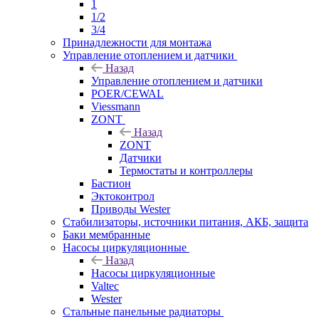
1
1/2
3/4
Принадлежности для монтажа
Управление отоплением и датчики
Назад
Управление отоплением и датчики
POER/CEWAL
Viessmann
ZONT
Назад
ZONT
Датчики
Термостаты и контроллеры
Бастион
Эктоконтрол
Приводы Wester
Стабилизаторы, источники питания, АКБ, защита
Баки мембранные
Насосы циркуляционные
Назад
Насосы циркуляционные
Valtec
Wester
Стальные панельные радиаторы