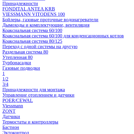
Принадлежности
FONDITAL ANTEA KRB
VIESSMANN VITODENS 100
Бойлеры, газовые проточные водонагреватели
Дымоходы и комплектующие, вентиляция
Коаксиальная система 60/100
Коаксиальная система 60/100 для конденсационных котлов
Коаксиальная система 80/125
Переход с одной системы на другую
Раздельная система 80
Утепленная 80
Турбонасадки
Газовые подводки
1
1/2
3/4
Принадлежности для монтажа
Управление отоплением и датчики
POER/CEWAL
Viessmann
ZONT
Датчики
Термостаты и контроллеры
Бастион
Эктоконтрол