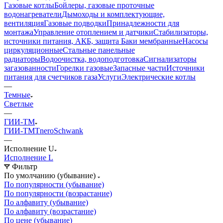
Газовые котлы
Бойлеры, газовые проточные
водонагреватели
Дымоходы и комплектующие,
вентиляция
Газовые подводки
Принадлежности для
монтажа
Управление отоплением и датчики
Стабилизаторы,
источники питания, АКБ, защита
Баки мембранные
Насосы
циркуляционные
Стальные панельные
радиаторы
Водоочистка, водоподготовка
Сигнализаторы
загазованности
Горелки газовые
Запасные части
Источники
питания для счетчиков газа
Услуги
Электрические котлы
—
Темные
Светлые
—
ГИИ-ТМ
ГИИ-ТМТ
neroSchwank
—
Исполнение U
Исполнение L
Фильтр
По умолчанию (убывание)
По популярности (убывание)
По популярности (возрастание)
По алфавиту (убывание)
По алфавиту (возрастание)
По цене (убывание)