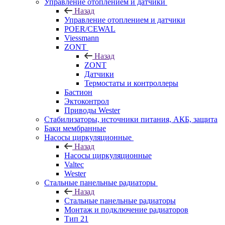
Управление отоплением и датчики
Назад
Управление отоплением и датчики
POER/CEWAL
Viessmann
ZONT
Назад
ZONT
Датчики
Термостаты и контроллеры
Бастион
Эктоконтрол
Приводы Wester
Стабилизаторы, источники питания, АКБ, защита
Баки мембранные
Насосы циркуляционные
Назад
Насосы циркуляционные
Valtec
Wester
Стальные панельные радиаторы
Назад
Стальные панельные радиаторы
Монтаж и подключение радиаторов
Тип 21