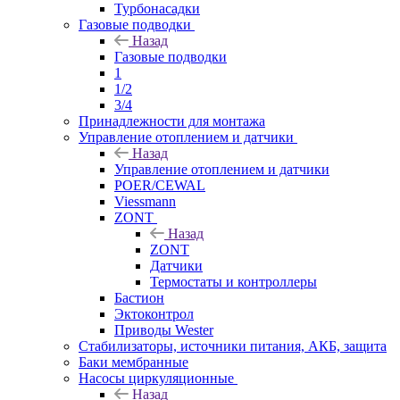
Турбонасадки
Газовые подводки
Назад
Газовые подводки
1
1/2
3/4
Принадлежности для монтажа
Управление отоплением и датчики
Назад
Управление отоплением и датчики
POER/CEWAL
Viessmann
ZONT
Назад
ZONT
Датчики
Термостаты и контроллеры
Бастион
Эктоконтрол
Приводы Wester
Стабилизаторы, источники питания, АКБ, защита
Баки мембранные
Насосы циркуляционные
Назад