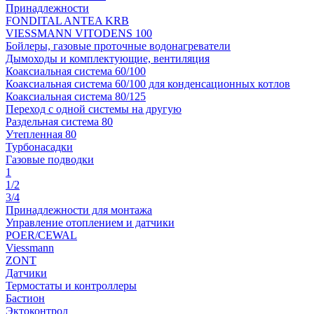
Принадлежности
FONDITAL ANTEA KRB
VIESSMANN VITODENS 100
Бойлеры, газовые проточные водонагреватели
Дымоходы и комплектующие, вентиляция
Коаксиальная система 60/100
Коаксиальная система 60/100 для конденсационных котлов
Коаксиальная система 80/125
Переход с одной системы на другую
Раздельная система 80
Утепленная 80
Турбонасадки
Газовые подводки
1
1/2
3/4
Принадлежности для монтажа
Управление отоплением и датчики
POER/CEWAL
Viessmann
ZONT
Датчики
Термостаты и контроллеры
Бастион
Эктоконтрол