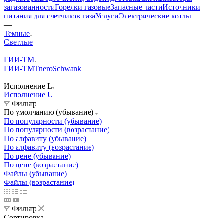
загазованности
Горелки газовые
Запасные части
Источники
питания для счетчиков газа
Услуги
Электрические котлы
—
Темные
Светлые
—
ГИИ-ТМ
ГИИ-ТМТ
neroSchwank
—
Исполнение L
Исполнение U
Фильтр
По умолчанию (убывание)
По популярности (убывание)
По популярности (возрастание)
По алфавиту (убывание)
По алфавиту (возрастание)
По цене (убывание)
По цене (возрастание)
Файлы (убывание)
Файлы (возрастание)
Фильтр
Сортировка