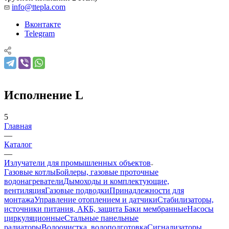
info@ttepla.com
Вконтакте
Telegram
Исполнение L
5
Главная
—
Каталог
—
Излучатели для промышленных объектов
Газовые котлы
Бойлеры, газовые проточные
водонагреватели
Дымоходы и комплектующие,
вентиляция
Газовые подводки
Принадлежности для
монтажа
Управление отоплением и датчики
Стабилизаторы,
источники питания, АКБ, защита
Баки мембранные
Насосы
циркуляционные
Стальные панельные
радиаторы
Водоочистка, водоподготовка
Сигнализаторы