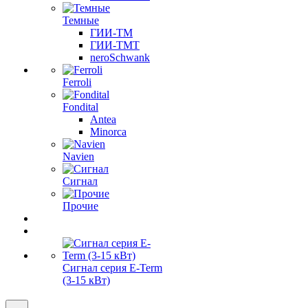
Темные
ГИИ-ТМ
ГИИ-ТМТ
neroSchwank
Ferroli
Fondital
Antea
Minorca
Navien
Сигнал
Прочие
Сигнал серия E-Term
(3-15 кВт)