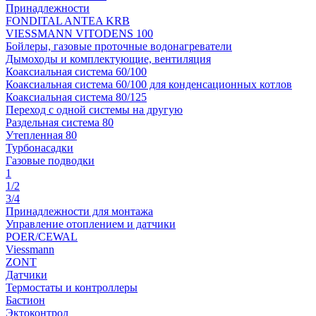
Принадлежности
FONDITAL ANTEA KRB
VIESSMANN VITODENS 100
Бойлеры, газовые проточные водонагреватели
Дымоходы и комплектующие, вентиляция
Коаксиальная система 60/100
Коаксиальная система 60/100 для конденсационных котлов
Коаксиальная система 80/125
Переход с одной системы на другую
Раздельная система 80
Утепленная 80
Турбонасадки
Газовые подводки
1
1/2
3/4
Принадлежности для монтажа
Управление отоплением и датчики
POER/CEWAL
Viessmann
ZONT
Датчики
Термостаты и контроллеры
Бастион
Эктоконтрол