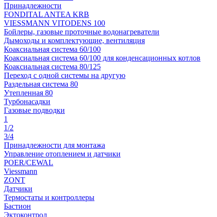
Принадлежности
FONDITAL ANTEA KRB
VIESSMANN VITODENS 100
Бойлеры, газовые проточные водонагреватели
Дымоходы и комплектующие, вентиляция
Коаксиальная система 60/100
Коаксиальная система 60/100 для конденсационных котлов
Коаксиальная система 80/125
Переход с одной системы на другую
Раздельная система 80
Утепленная 80
Турбонасадки
Газовые подводки
1
1/2
3/4
Принадлежности для монтажа
Управление отоплением и датчики
POER/CEWAL
Viessmann
ZONT
Датчики
Термостаты и контроллеры
Бастион
Эктоконтрол