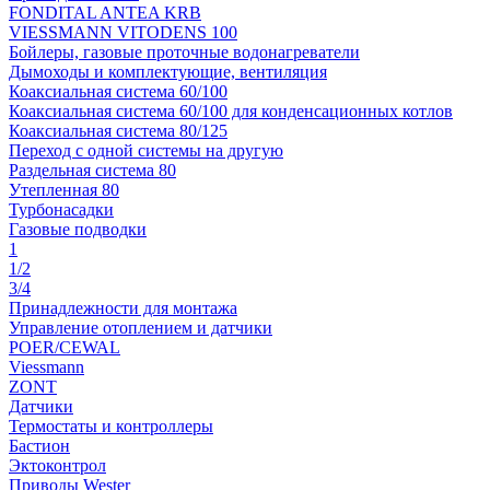
FONDITAL ANTEA KRB
VIESSMANN VITODENS 100
Бойлеры, газовые проточные водонагреватели
Дымоходы и комплектующие, вентиляция
Коаксиальная система 60/100
Коаксиальная система 60/100 для конденсационных котлов
Коаксиальная система 80/125
Переход с одной системы на другую
Раздельная система 80
Утепленная 80
Турбонасадки
Газовые подводки
1
1/2
3/4
Принадлежности для монтажа
Управление отоплением и датчики
POER/CEWAL
Viessmann
ZONT
Датчики
Термостаты и контроллеры
Бастион
Эктоконтрол
Приводы Wester