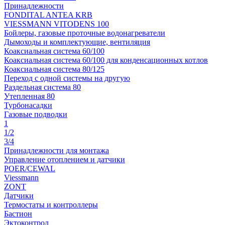
Принадлежности
FONDITAL ANTEA KRB
VIESSMANN VITODENS 100
Бойлеры, газовые проточные водонагреватели
Дымоходы и комплектующие, вентиляция
Коаксиальная система 60/100
Коаксиальная система 60/100 для конденсационных котлов
Коаксиальная система 80/125
Переход с одной системы на другую
Раздельная система 80
Утепленная 80
Турбонасадки
Газовые подводки
1
1/2
3/4
Принадлежности для монтажа
Управление отоплением и датчики
POER/CEWAL
Viessmann
ZONT
Датчики
Термостаты и контроллеры
Бастион
Эктоконтрол