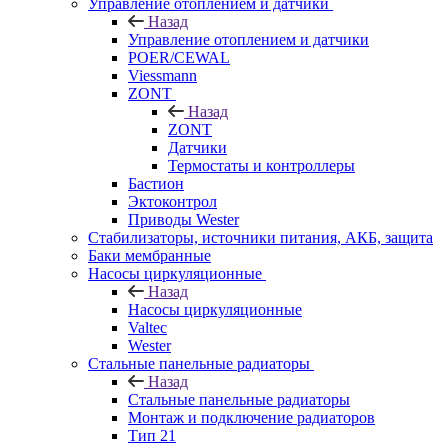
Управление отоплением и датчики
Назад
Управление отоплением и датчики
POER/CEWAL
Viessmann
ZONT
Назад
ZONT
Датчики
Термостаты и контроллеры
Бастион
Эктоконтрол
Приводы Wester
Стабилизаторы, источники питания, АКБ, защита
Баки мембранные
Насосы циркуляционные
Назад
Насосы циркуляционные
Valtec
Wester
Стальные панельные радиаторы
Назад
Стальные панельные радиаторы
Монтаж и подключение радиаторов
Тип 21