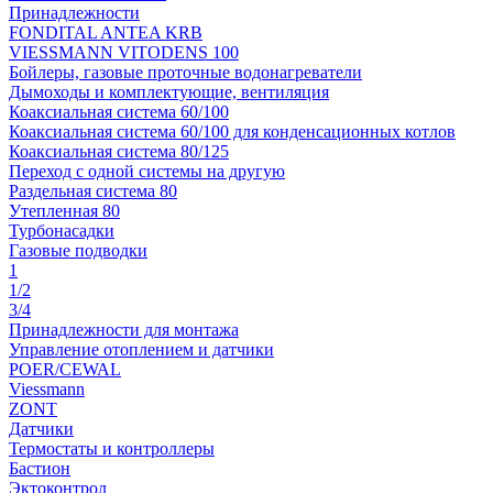
Принадлежности
FONDITAL ANTEA KRB
VIESSMANN VITODENS 100
Бойлеры, газовые проточные водонагреватели
Дымоходы и комплектующие, вентиляция
Коаксиальная система 60/100
Коаксиальная система 60/100 для конденсационных котлов
Коаксиальная система 80/125
Переход с одной системы на другую
Раздельная система 80
Утепленная 80
Турбонасадки
Газовые подводки
1
1/2
3/4
Принадлежности для монтажа
Управление отоплением и датчики
POER/CEWAL
Viessmann
ZONT
Датчики
Термостаты и контроллеры
Бастион
Эктоконтрол