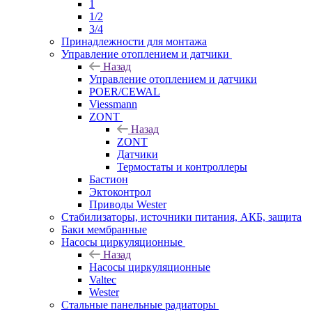
1
1/2
3/4
Принадлежности для монтажа
Управление отоплением и датчики
Назад
Управление отоплением и датчики
POER/CEWAL
Viessmann
ZONT
Назад
ZONT
Датчики
Термостаты и контроллеры
Бастион
Эктоконтрол
Приводы Wester
Стабилизаторы, источники питания, АКБ, защита
Баки мембранные
Насосы циркуляционные
Назад
Насосы циркуляционные
Valtec
Wester
Стальные панельные радиаторы