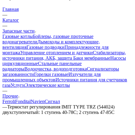
Главная
—
Каталог
—
Запасные части
Газовые котлы
Бойлеры, газовые проточные
водонагреватели
Дымоходы и комплектующие,
вентиляция
Газовые подводки
Принадлежности для
монтажа
Управление отоплением и датчики
Стабилизаторы,
источники питания, АКБ, защита
Баки мембранные
Насосы
циркуляционные
Стальные панельные
радиаторы
Водоочистка, водоподготовка
Сигнализаторы
загазованности
Горелки газовые
Излучатели для
промышленных объектов
Источники питания для счетчиков
газа
Услуги
Электрические котлы
—
Прочие
Ferroli
Fondital
Navien
Сигнал
—
Термостат регулирования IMIT TYPE TRZ (544024)
двухступенчатый: 1 ступень 40-78С; 2 ступень 47-85С