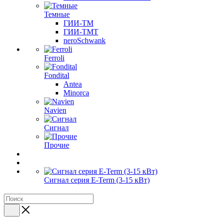
Темные
ГИИ-ТМ
ГИИ-ТМТ
neroSchwank
Ferroli
Fondital
Antea
Minorca
Navien
Сигнал
Прочие
Сигнал серия E-Term (3-15 кВт)