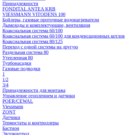
Принадлежности
FONDITAL ANTEA KRB
VIESSMANN VITODENS 100
Бойлеры, газовые проточные водонагреватели
Дымоходы и комплектующие, вентиляция
Коаксиальная система 60/100
Коаксиальная система 60/100 для конденсационных котлов
Коаксиальная система 80/125
Переход с одной системы на другую
Раздельная система 80
Утепленная 80
Турбонасадки
Газовые подводки
1
1/2
3/4
Принадлежности для монтажа
Управление отоплением и датчики
POER/CEWAL
Viessmann
ZONT
Датчики
Термостаты и контроллеры
Бастион
Эктоконтрол