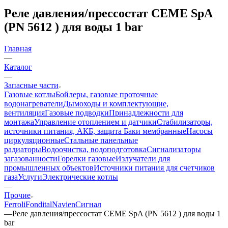
Реле давления/прессостат CEME SpA
(PN 5612 ) для воды 1 bar
Главная
—
Каталог
—
Запасные части
Газовые котлы
Бойлеры, газовые проточные
водонагреватели
Дымоходы и комплектующие,
вентиляция
Газовые подводки
Принадлежности для
монтажа
Управление отоплением и датчики
Стабилизаторы,
источники питания, АКБ, защита
Баки мембранные
Насосы
циркуляционные
Стальные панельные
радиаторы
Водоочистка, водоподготовка
Сигнализаторы
загазованности
Горелки газовые
Излучатели для
промышленных объектов
Источники питания для счетчиков
газа
Услуги
Электрические котлы
—
Прочие
Ferroli
Fondital
Navien
Сигнал
—
Реле давления/прессостат CEME SpA (PN 5612 ) для воды 1
bar