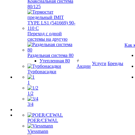
Коаксиальная система
80/125
Переход с одной
системы на другую
Как 
Раздельная система 80
Утепленная 80
Услуги
Бренды
Акции
Турбонасадки
1
1/2
3/4
POER/CEWAL
Viessmann