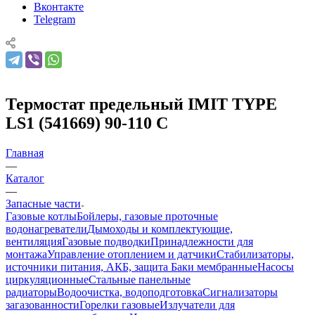
Вконтакте
Telegram
Термостат предельный IMIT TYPE
LS1 (541669) 90-110 C
Главная
—
Каталог
—
Запасные части
Газовые котлы
Бойлеры, газовые проточные
водонагреватели
Дымоходы и комплектующие,
вентиляция
Газовые подводки
Принадлежности для
монтажа
Управление отоплением и датчики
Стабилизаторы,
источники питания, АКБ, защита
Баки мембранные
Насосы
циркуляционные
Стальные панельные
радиаторы
Водоочистка, водоподготовка
Сигнализаторы
загазованности
Горелки газовые
Излучатели для