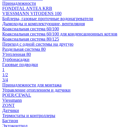
Принадлежности
FONDITAL ANTEA KRB
VIESSMANN VITODENS 100
Бойлеры, газовые проточные водонагреватели
Дымоходы и комплектующие, вентиляция
Коаксиальная система 60/100
Коаксиальная система 60/100 для конденсационных котлов
Коаксиальная система 80/125
Переход с одной системы на другую
Раздельная система 80
Утепленная 80
Турбонасадки
Газовые подводки
1
1/2
3/4
Принадлежности для монтажа
Управление отоплением и датчики
POER/CEWAL
Viessmann
ZONT
Датчики
Термостаты и контроллеры
Бастион
Эктоконтрол