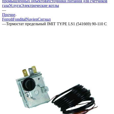
промышленных объектов
Источники питания для счетчиков
газа
Услуги
Электрические котлы
—
Прочие
Ferroli
Fondital
Navien
Сигнал
—
Термостат предельный IMIT TYPE LS1 (541669) 90-110 C