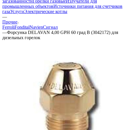
загазованности
Горелки газовые
Излучатели для
промышленных объектов
Источники питания для счетчиков
газа
Услуги
Электрические котлы
—
Прочие
Ferroli
Fondital
Navien
Сигнал
—
Форсунка DELAVAN 4,00 GPH 60 град B (3042172) для
дизельных горелок