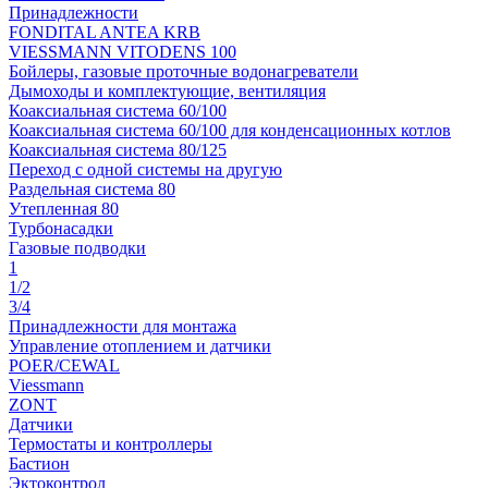
Принадлежности
FONDITAL ANTEA KRB
VIESSMANN VITODENS 100
Бойлеры, газовые проточные водонагреватели
Дымоходы и комплектующие, вентиляция
Коаксиальная система 60/100
Коаксиальная система 60/100 для конденсационных котлов
Коаксиальная система 80/125
Переход с одной системы на другую
Раздельная система 80
Утепленная 80
Турбонасадки
Газовые подводки
1
1/2
3/4
Принадлежности для монтажа
Управление отоплением и датчики
POER/CEWAL
Viessmann
ZONT
Датчики
Термостаты и контроллеры
Бастион
Эктоконтрол