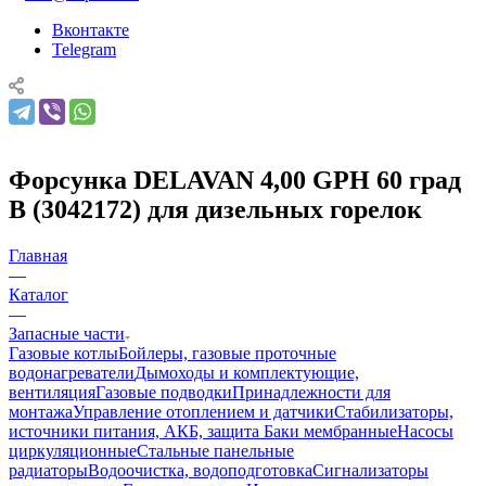
Вконтакте
Telegram
Форсунка DELAVAN 4,00 GPH 60 град
B (3042172) для дизельных горелок
Главная
—
Каталог
—
Запасные части
Газовые котлы
Бойлеры, газовые проточные
водонагреватели
Дымоходы и комплектующие,
вентиляция
Газовые подводки
Принадлежности для
монтажа
Управление отоплением и датчики
Стабилизаторы,
источники питания, АКБ, защита
Баки мембранные
Насосы
циркуляционные
Стальные панельные
радиаторы
Водоочистка, водоподготовка
Сигнализаторы