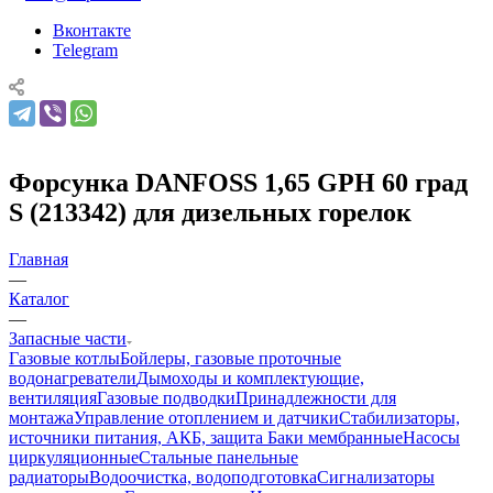
Вконтакте
Telegram
Форсунка DANFOSS 1,65 GPH 60 град
S (213342) для дизельных горелок
Главная
—
Каталог
—
Запасные части
Газовые котлы
Бойлеры, газовые проточные
водонагреватели
Дымоходы и комплектующие,
вентиляция
Газовые подводки
Принадлежности для
монтажа
Управление отоплением и датчики
Стабилизаторы,
источники питания, АКБ, защита
Баки мембранные
Насосы
циркуляционные
Стальные панельные
радиаторы
Водоочистка, водоподготовка
Сигнализаторы