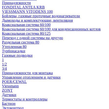
Принадлежности
FONDITAL ANTEA KRB
VIESSMANN VITODENS 100
Бойлеры, газовые проточные водонагреватели
Дымоходы и комплектующие, вентиляция
Коаксиальная система 60/100
Коаксиальная система 60/100 для конденсационных котлов
Коаксиальная система 80/125
Переход с одной системы на другую
Раздельная система 80
Утепленная 80
Турбонасадки
Газовые подводки
1
1/2
3/4
Принадлежности для монтажа
Управление отоплением и датчики
POER/CEWAL
Viessmann
ZONT
Датчики
Термостаты и контроллеры
Бастион
Эктоконтрол