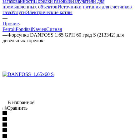
загазованности
Горелки газовые
Излучатели для
промышленных объектов
Источники питания для счетчиков
газа
Услуги
Электрические котлы
—
Прочие
Ferroli
Fondital
Navien
Сигнал
—
Форсунка DANFOSS 1,65 GPH 60 град S (213342) для
дизельных горелок
В избранное
Сравнить