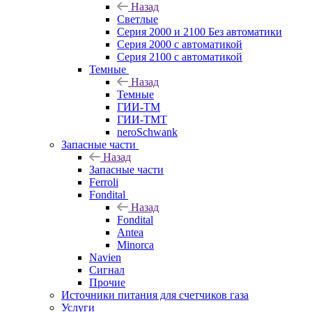
Назад
Светлые
Серия 2000 и 2100 Без автоматики
Серия 2000 с автоматикой
Серия 2100 с автоматикой
Темные
Назад
Темные
ГИИ-ТМ
ГИИ-ТМТ
neroSchwank
Запасные части
Назад
Запасные части
Ferroli
Fondital
Назад
Fondital
Antea
Minorca
Navien
Сигнал
Прочие
Источники питания для счетчиков газа
Услуги