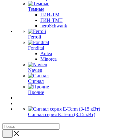
Темные
ГИИ-ТМ
ГИИ-ТМТ
neroSchwank
Ferroli
Fondital
Antea
Minorca
Navien
Сигнал
Прочие
Сигнал серия E-Term (3-15 кВт)