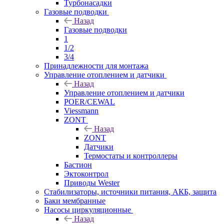
Турбонасадки
Газовые подводки
Назад
Газовые подводки
1
1/2
3/4
Принадлежности для монтажа
Управление отоплением и датчики
Назад
Управление отоплением и датчики
POER/CEWAL
Viessmann
ZONT
Назад
ZONT
Датчики
Термостаты и контроллеры
Бастион
Эктоконтрол
Приводы Wester
Стабилизаторы, источники питания, АКБ, защита
Баки мембранные
Насосы циркуляционные
Назад