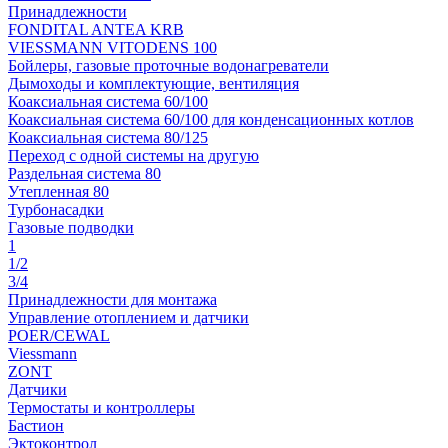
Принадлежности
FONDITAL ANTEA KRB
VIESSMANN VITODENS 100
Бойлеры, газовые проточные водонагреватели
Дымоходы и комплектующие, вентиляция
Коаксиальная система 60/100
Коаксиальная система 60/100 для конденсационных котлов
Коаксиальная система 80/125
Переход с одной системы на другую
Раздельная система 80
Утепленная 80
Турбонасадки
Газовые подводки
1
1/2
3/4
Принадлежности для монтажа
Управление отоплением и датчики
POER/CEWAL
Viessmann
ZONT
Датчики
Термостаты и контроллеры
Бастион
Эктоконтрол