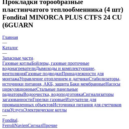
Прокладки торообразные
пластинчатого теплообменника (4 шт)
Fondital MINORCA PLUS CTFS 24 CU
(6GUARN
Главная
—
Каталог
—
Запасные части
Газовые котлы
Бойлеры, газовые проточные
водонагреватели
Дымоходы и комплектующие,
вентиляция
Газовые подводки
Принадлежности для
монтажа
Управление отоплением и датчики
Стабилизаторы,
источники питания, АКБ, защита
Баки мембранные
Насосы
циркуляционные
Стальные панельные
радиаторы
Водоочистка, водоподготовка
Сигнализаторы
загазованности
Горелки газовые
Излучатели для
промышленных объектов
Источники питания для счетчиков
газа
Услуги
Электрические котлы
—
Fondital
Ferroli
Navien
Сигнал
Прочие