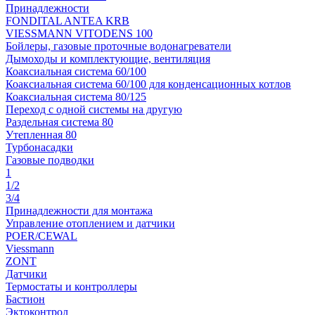
Принадлежности
FONDITAL ANTEA KRB
VIESSMANN VITODENS 100
Бойлеры, газовые проточные водонагреватели
Дымоходы и комплектующие, вентиляция
Коаксиальная система 60/100
Коаксиальная система 60/100 для конденсационных котлов
Коаксиальная система 80/125
Переход с одной системы на другую
Раздельная система 80
Утепленная 80
Турбонасадки
Газовые подводки
1
1/2
3/4
Принадлежности для монтажа
Управление отоплением и датчики
POER/CEWAL
Viessmann
ZONT
Датчики
Термостаты и контроллеры
Бастион
Эктоконтрол