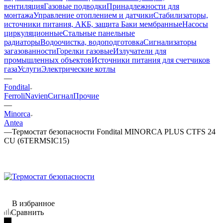
вентиляция
Газовые подводки
Принадлежности для
монтажа
Управление отоплением и датчики
Стабилизаторы,
источники питания, АКБ, защита
Баки мембранные
Насосы
циркуляционные
Стальные панельные
радиаторы
Водоочистка, водоподготовка
Сигнализаторы
загазованности
Горелки газовые
Излучатели для
промышленных объектов
Источники питания для счетчиков
газа
Услуги
Электрические котлы
—
Fondital
Ferroli
Navien
Сигнал
Прочие
—
Minorca
Antea
—
Термостат безопасности Fondital MINORCA PLUS CTFS 24
CU (6TERMSIC15)
В избранное
Сравнить