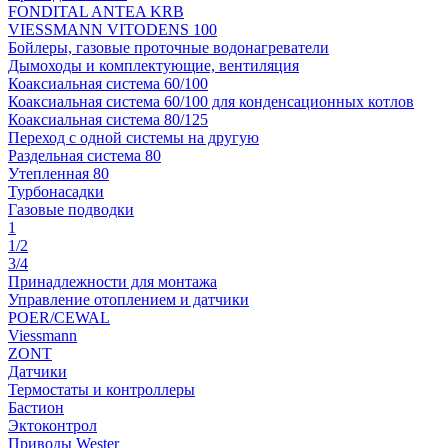
FONDITAL ANTEA KRB
VIESSMANN VITODENS 100
Бойлеры, газовые проточные водонагреватели
Дымоходы и комплектующие, вентиляция
Коаксиальная система 60/100
Коаксиальная система 60/100 для конденсационных котлов
Коаксиальная система 80/125
Переход с одной системы на другую
Раздельная система 80
Утепленная 80
Турбонасадки
Газовые подводки
1
1/2
3/4
Принадлежности для монтажа
Управление отоплением и датчики
POER/CEWAL
Viessmann
ZONT
Датчики
Термостаты и контроллеры
Бастион
Эктоконтрол
Приводы Wester