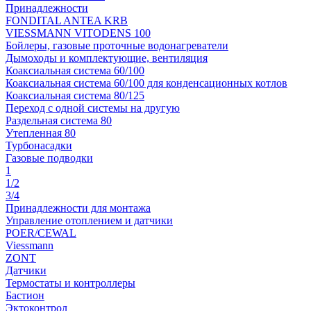
Принадлежности
FONDITAL ANTEA KRB
VIESSMANN VITODENS 100
Бойлеры, газовые проточные водонагреватели
Дымоходы и комплектующие, вентиляция
Коаксиальная система 60/100
Коаксиальная система 60/100 для конденсационных котлов
Коаксиальная система 80/125
Переход с одной системы на другую
Раздельная система 80
Утепленная 80
Турбонасадки
Газовые подводки
1
1/2
3/4
Принадлежности для монтажа
Управление отоплением и датчики
POER/CEWAL
Viessmann
ZONT
Датчики
Термостаты и контроллеры
Бастион
Эктоконтрол