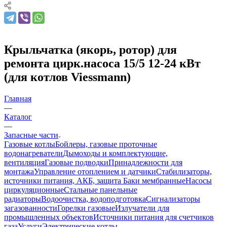
Крыльчатка (якорь, ротор) для
ремонта цирк.насоса 15/5 12-24 кВт
(для котлов Viessmann)
Главная
—
Каталог
—
Запасные части
Газовые котлы
Бойлеры, газовые проточные
водонагреватели
Дымоходы и комплектующие,
вентиляция
Газовые подводки
Принадлежности для
монтажа
Управление отоплением и датчики
Стабилизаторы,
источники питания, АКБ, защита
Баки мембранные
Насосы
циркуляционные
Стальные панельные
радиаторы
Водоочистка, водоподготовка
Сигнализаторы
загазованности
Горелки газовые
Излучатели для
промышленных объектов
Источники питания для счетчиков
газа
Услуги
Электрические котлы