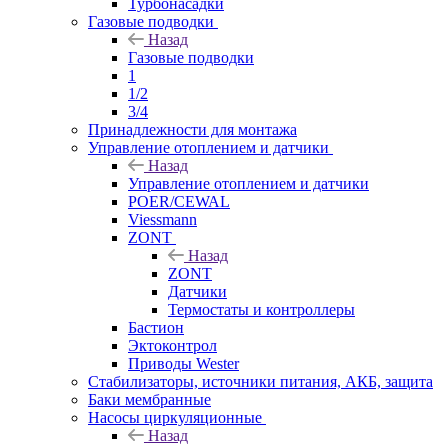
Турбонасадки
Газовые подводки
Назад
Газовые подводки
1
1/2
3/4
Принадлежности для монтажа
Управление отоплением и датчики
Назад
Управление отоплением и датчики
POER/CEWAL
Viessmann
ZONT
Назад
ZONT
Датчики
Термостаты и контроллеры
Бастион
Эктоконтрол
Приводы Wester
Стабилизаторы, источники питания, АКБ, защита
Баки мембранные
Насосы циркуляционные
Назад