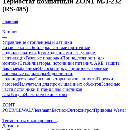
Термостат комнатный ZONT МЛ-232
(RS-485)
Главная
—
Каталог
—
Управление отоплением и датчики
Газовые котлы
Бойлеры, газовые проточные
водонагреватели
Дымоходы и комплектующие,
вентиляция
Газовые подводки
Принадлежности для
монтажа
Стабилизаторы, источники питания, АКБ, защита
Баки мембранные
Насосы циркуляционные
Стальные
панельные радиаторы
Водоочистка,
водоподготовка
Сигнализаторы загазованности
Горелки
газовые
Излучатели для промышленных объектов
Запасные
части
Источники питания для счетчиков
газа
Услуги
Электрические котлы
—
ZONT
POER/CEWAL
Viessmann
Бастион
Эктоконтрол
Приводы Wester
—
Термостаты и контроллеры
Датчики