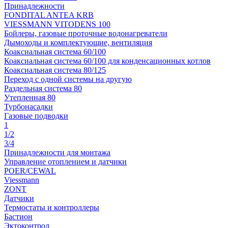
Принадлежности
FONDITAL ANTEA KRB
VIESSMANN VITODENS 100
Бойлеры, газовые проточные водонагреватели
Дымоходы и комплектующие, вентиляция
Коаксиальная система 60/100
Коаксиальная система 60/100 для конденсационных котлов
Коаксиальная система 80/125
Переход с одной системы на другую
Раздельная система 80
Утепленная 80
Турбонасадки
Газовые подводки
1
1/2
3/4
Принадлежности для монтажа
Управление отоплением и датчики
POER/CEWAL
Viessmann
ZONT
Датчики
Термостаты и контроллеры
Бастион
Эктоконтрол