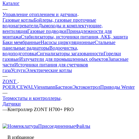
Каталог
—
Управление отоплением и датчики
Газовые котлы
Бойлеры, газовые проточные
водонагреватели
Дымоходы и комплектующие,
вентиляция
Газовые подводки
Принадлежности для
монтажа
Стабилизаторы, источники питания, АКБ, защита
Баки мембранные
Насосы циркуляционные
Стальные
панельные радиаторы
Водоочистка,
водоподготовка
Сигнализаторы загазованности
Горелки
газовые
Излучатели для промышленных объектов
Запасные
части
Источники питания для счетчиков
газа
Услуги
Электрические котлы
—
ZONT
POER/CEWAL
Viessmann
Бастион
Эктоконтрол
Приводы Wester
—
Термостаты и контроллеры
Датчики
—
Контроллер ZONT H700+ PRO
В избранное