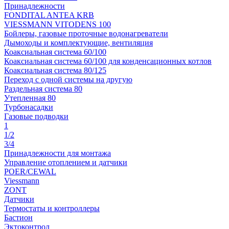
Принадлежности
FONDITAL ANTEA KRB
VIESSMANN VITODENS 100
Бойлеры, газовые проточные водонагреватели
Дымоходы и комплектующие, вентиляция
Коаксиальная система 60/100
Коаксиальная система 60/100 для конденсационных котлов
Коаксиальная система 80/125
Переход с одной системы на другую
Раздельная система 80
Утепленная 80
Турбонасадки
Газовые подводки
1
1/2
3/4
Принадлежности для монтажа
Управление отоплением и датчики
POER/CEWAL
Viessmann
ZONT
Датчики
Термостаты и контроллеры
Бастион
Эктоконтрол