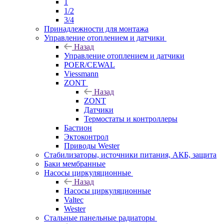
1
1/2
3/4
Принадлежности для монтажа
Управление отоплением и датчики
Назад
Управление отоплением и датчики
POER/CEWAL
Viessmann
ZONT
Назад
ZONT
Датчики
Термостаты и контроллеры
Бастион
Эктоконтрол
Приводы Wester
Стабилизаторы, источники питания, АКБ, защита
Баки мембранные
Насосы циркуляционные
Назад
Насосы циркуляционные
Valtec
Wester
Стальные панельные радиаторы