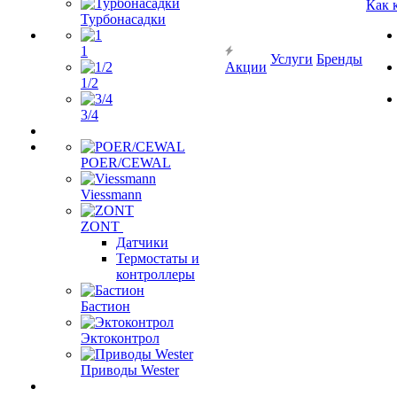
Как 
Турбонасадки
1
Услуги
Бренды
Акции
1/2
3/4
POER/CEWAL
Viessmann
ZONT
Датчики
Термостаты и
контроллеры
Бастион
Эктоконтрол
Приводы Wester