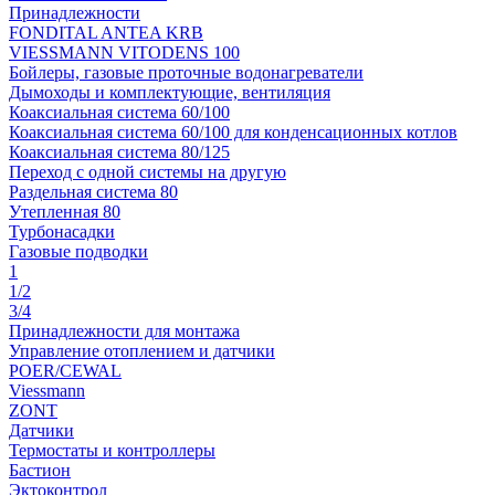
Принадлежности
FONDITAL ANTEA KRB
VIESSMANN VITODENS 100
Бойлеры, газовые проточные водонагреватели
Дымоходы и комплектующие, вентиляция
Коаксиальная система 60/100
Коаксиальная система 60/100 для конденсационных котлов
Коаксиальная система 80/125
Переход с одной системы на другую
Раздельная система 80
Утепленная 80
Турбонасадки
Газовые подводки
1
1/2
3/4
Принадлежности для монтажа
Управление отоплением и датчики
POER/CEWAL
Viessmann
ZONT
Датчики
Термостаты и контроллеры
Бастион
Эктоконтрол