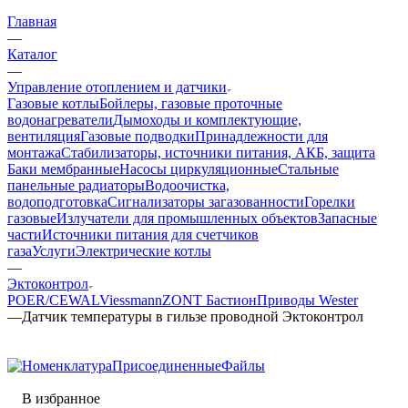
Главная
—
Каталог
—
Управление отоплением и датчики
Газовые котлы
Бойлеры, газовые проточные
водонагреватели
Дымоходы и комплектующие,
вентиляция
Газовые подводки
Принадлежности для
монтажа
Стабилизаторы, источники питания, АКБ, защита
Баки мембранные
Насосы циркуляционные
Стальные
панельные радиаторы
Водоочистка,
водоподготовка
Сигнализаторы загазованности
Горелки
газовые
Излучатели для промышленных объектов
Запасные
части
Источники питания для счетчиков
газа
Услуги
Электрические котлы
—
Эктоконтрол
POER/CEWAL
Viessmann
ZONT
Бастион
Приводы Wester
—
Датчик температуры в гильзе проводной Эктоконтрол
В избранное