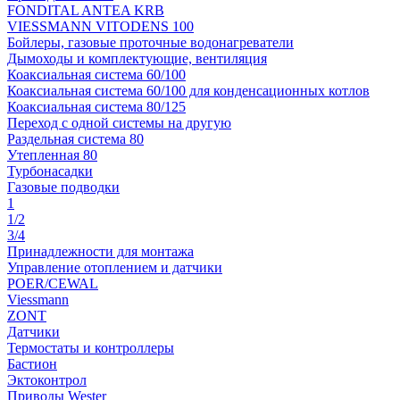
FONDITAL ANTEA KRB
VIESSMANN VITODENS 100
Бойлеры, газовые проточные водонагреватели
Дымоходы и комплектующие, вентиляция
Коаксиальная система 60/100
Коаксиальная система 60/100 для конденсационных котлов
Коаксиальная система 80/125
Переход с одной системы на другую
Раздельная система 80
Утепленная 80
Турбонасадки
Газовые подводки
1
1/2
3/4
Принадлежности для монтажа
Управление отоплением и датчики
POER/CEWAL
Viessmann
ZONT
Датчики
Термостаты и контроллеры
Бастион
Эктоконтрол
Приводы Wester