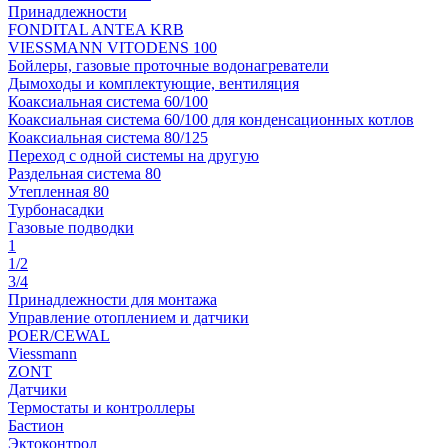
Принадлежности
FONDITAL ANTEA KRB
VIESSMANN VITODENS 100
Бойлеры, газовые проточные водонагреватели
Дымоходы и комплектующие, вентиляция
Коаксиальная система 60/100
Коаксиальная система 60/100 для конденсационных котлов
Коаксиальная система 80/125
Переход с одной системы на другую
Раздельная система 80
Утепленная 80
Турбонасадки
Газовые подводки
1
1/2
3/4
Принадлежности для монтажа
Управление отоплением и датчики
POER/CEWAL
Viessmann
ZONT
Датчики
Термостаты и контроллеры
Бастион
Эктоконтрол