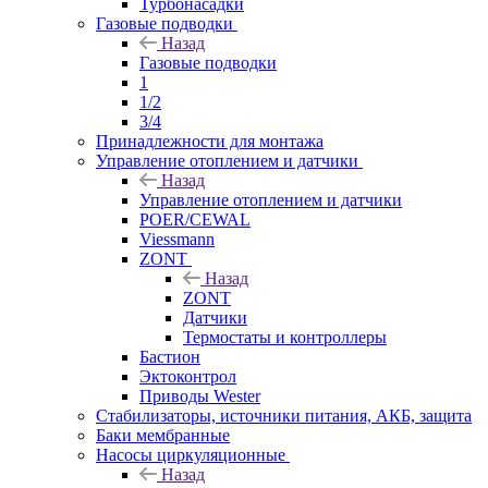
Турбонасадки
Газовые подводки
Назад
Газовые подводки
1
1/2
3/4
Принадлежности для монтажа
Управление отоплением и датчики
Назад
Управление отоплением и датчики
POER/CEWAL
Viessmann
ZONT
Назад
ZONT
Датчики
Термостаты и контроллеры
Бастион
Эктоконтрол
Приводы Wester
Стабилизаторы, источники питания, АКБ, защита
Баки мембранные
Насосы циркуляционные
Назад