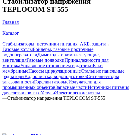
Стабилизатор напряжения
TEPLOCOM ST-555
Главная
—
Каталог
—
Стабилизаторы, источники питания, АКБ, защита
Газовые котлы
Бойлеры, газовые проточные
водонагреватели
Дымоходы и комплектующие,
вентиляция
Газовые подводки
Принадлежности для
монтажа
Управление отоплением и датчики
Баки
мембранные
Насосы циркуляционные
Стальные панельные
радиаторы
Водоочистка, водоподготовка
Сигнализаторы
загазованности
Горелки газовые
Излучатели для
промышленных объектов
Запасные части
Источники питания
для счетчиков газа
Услуги
Электрические котлы
—
Стабилизатор напряжения TEPLOCOM ST-555