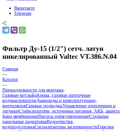
Вконтакте
Telegram
Фильтр Ду-15 (1/2") сетч. латун
никелированный Valtec VT.386.N.04
Главная
—
Каталог
—
Принадлежности для монтажа
Газовые котлы
Бойлеры, газовые проточные
водонагреватели
Дымоходы и комплектующие,
вентиляция
Газовые подводки
Управление отоплением и
датчики
Стабилизаторы, источники питания, АКБ, защита
Баки мембранные
Насосы циркуляционные
Стальные
панельные радиаторы
Водоочистка,
водоподготовка
Сигнализаторы загазованности
Горелки