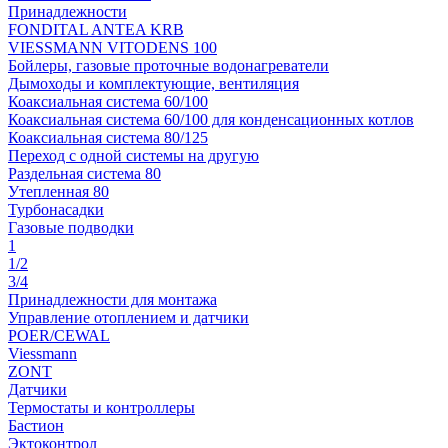
Принадлежности
FONDITAL ANTEA KRB
VIESSMANN VITODENS 100
Бойлеры, газовые проточные водонагреватели
Дымоходы и комплектующие, вентиляция
Коаксиальная система 60/100
Коаксиальная система 60/100 для конденсационных котлов
Коаксиальная система 80/125
Переход с одной системы на другую
Раздельная система 80
Утепленная 80
Турбонасадки
Газовые подводки
1
1/2
3/4
Принадлежности для монтажа
Управление отоплением и датчики
POER/CEWAL
Viessmann
ZONT
Датчики
Термостаты и контроллеры
Бастион
Эктоконтрол