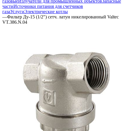
газовые
Излучатели для промышленных объектов
Запасные
части
Источники питания для счетчиков
газа
Услуги
Электрические котлы
—
Фильтр Ду-15 (1/2") сетч. латун никелированный Valtec
VT.386.N.04