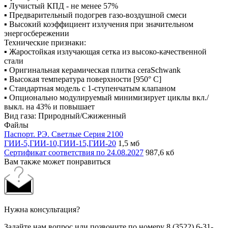
▪ Лучистый КПД - не менее 57%
▪ Предварительный подогрев газо-воздушной смеси
▪ Высокий коэффициент излучения при значительном
энергосбережении
Технические признаки:
▪ Жаростойкая излучающая сетка из высоко-качественной
стали
▪ Оригинальная керамическая плитка ceraSchwank
▪ Высокая температура поверхности [950° C]
▪ Стандартная модель с 1-ступенчатым клапаном
▪ Опционально модулируемый минимизирует циклы вкл./
выкл. на 43% и повышает
Вид газа: Природный/Сжиженный
Файлы
Паспорт. РЭ. Светлые Серия 2100
ГИИ-5,ГИИ-10,ГИИ-15,ГИИ-20
1,5 мб
Сертификат соответствия по 24.08.2027
987,6 кб
Вам также может понравиться
Нужна консультация?
Задайте нам вопрос или позвоните по номеру 8 (3522) 6-31-