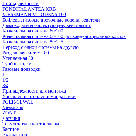
Принадлежности
FONDITAL ANTEA KRB
VIESSMANN VITODENS 100
Бойлеры, газовые проточные водонагреватели
Дымоходы и комплектующие, вентиляция
Коаксиальная система 60/100
Коаксиальная система 60/100 для конденсационных котлов
Коаксиальная система 80/125
Переход с одной системы на другую
Раздельная система 80
Утепленная 80
Турбонасадки
Газовые подводки
1
1/2
3/4
Принадлежности для монтажа
Управление отоплением и датчики
POER/CEWAL
Viessmann
ZONT
Датчики
Термостаты и контроллеры
Бастион
Эктоконтрол