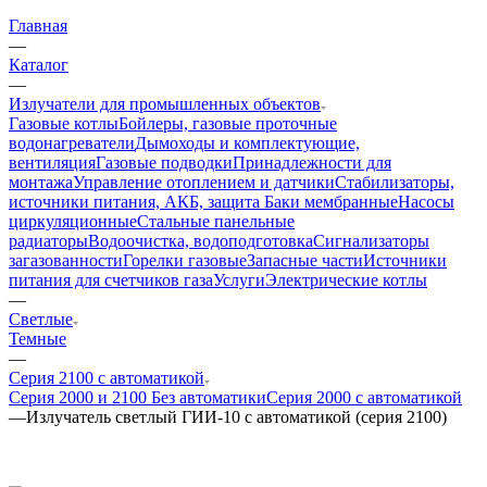
Главная
—
Каталог
—
Излучатели для промышленных объектов
Газовые котлы
Бойлеры, газовые проточные
водонагреватели
Дымоходы и комплектующие,
вентиляция
Газовые подводки
Принадлежности для
монтажа
Управление отоплением и датчики
Стабилизаторы,
источники питания, АКБ, защита
Баки мембранные
Насосы
циркуляционные
Стальные панельные
радиаторы
Водоочистка, водоподготовка
Сигнализаторы
загазованности
Горелки газовые
Запасные части
Источники
питания для счетчиков газа
Услуги
Электрические котлы
—
Светлые
Темные
—
Серия 2100 с автоматикой
Серия 2000 и 2100 Без автоматики
Серия 2000 с автоматикой
—
Излучатель светлый ГИИ-10 с автоматикой (серия 2100)