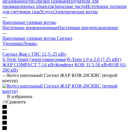
загазованности
Горелки газовые
Излучатели для
промышленных объектов
Запасные части
Источники питания
для счетчиков газа
Услуги
Электрические котлы
—
Напольные газовые котлы
Настенные конвекционные
Настенные конденсационные
—
Напольные газовые котлы Сигнал
Viessmann
Лемакс
—
Сигнал Жар с ГВС 12,5–25 кВт
S-Term Smart (энергозависимые)
S-Term 1.0 и 2.0 (7-25 кВт)
ЖАР COMPACT 7-14 кВт
Комфорт КОВ 31,5-50 кВт
КОВ 63-
200 кВт
—
Котел напольный Сигнал ЖАР КОВ-20СКВС (второй
контур)
В избранное
Сравнить