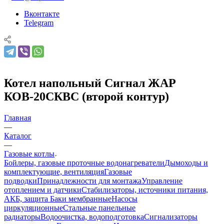
Вконтакте
Telegram
Котел напольный Сигнал ЖАР
КОВ-20СКВС (второй контур)
Главная
—
Каталог
—
Газовые котлы
Бойлеры, газовые проточные водонагреватели
Дымоходы и
комплектующие, вентиляция
Газовые
подводки
Принадлежности для монтажа
Управление
отоплением и датчики
Стабилизаторы, источники питания,
АКБ, защита
Баки мембранные
Насосы
циркуляционные
Стальные панельные
радиаторы
Водоочистка, водоподготовка
Сигнализаторы