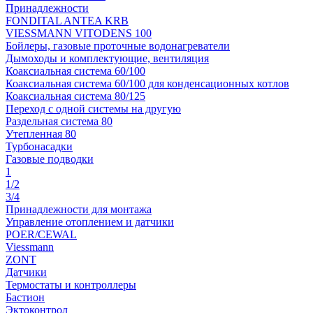
Принадлежности
FONDITAL ANTEA KRB
VIESSMANN VITODENS 100
Бойлеры, газовые проточные водонагреватели
Дымоходы и комплектующие, вентиляция
Коаксиальная система 60/100
Коаксиальная система 60/100 для конденсационных котлов
Коаксиальная система 80/125
Переход с одной системы на другую
Раздельная система 80
Утепленная 80
Турбонасадки
Газовые подводки
1
1/2
3/4
Принадлежности для монтажа
Управление отоплением и датчики
POER/CEWAL
Viessmann
ZONT
Датчики
Термостаты и контроллеры
Бастион
Эктоконтрол