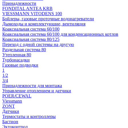
Принадлежности
FONDITAL ANTEA KRB
VIESSMANN VITODENS 100
Бойлеры, газовые проточные водонагреватели
Дымоходы и комплектующие, вентиляция
Коаксиальная система 60/100
Коаксиальная система 60/100 для конденсационных котлов
Коаксиальная система 80/125
Переход с одной системы на другую
Раздельная система 80
Утепленная 80
Турбонасадки
Газовые подводки
1
1/2
3/4
Принадлежности для монтажа
Управление отоплением и датчики
POER/CEWAL
Viessmann
ZONT
Датчики
Термостаты и контроллеры
Бастион
Эктоконтрол