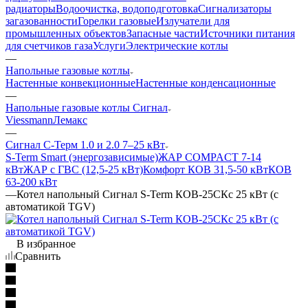
радиаторы
Водоочистка, водоподготовка
Сигнализаторы
загазованности
Горелки газовые
Излучатели для
промышленных объектов
Запасные части
Источники питания
для счетчиков газа
Услуги
Электрические котлы
—
Напольные газовые котлы
Настенные конвекционные
Настенные конденсационные
—
Напольные газовые котлы Сигнал
Viessmann
Лемакс
—
Сигнал С-Терм 1.0 и 2.0 7–25 кВт
S-Term Smart (энергозависимые)
ЖАР COMPACT 7-14
кВт
ЖАР с ГВС (12,5-25 кВт)
Комфорт КОВ 31,5-50 кВт
КОВ
63-200 кВт
—
Котел напольный Сигнал S-Term КОВ-25СКс 25 кВт (с
автоматикой TGV)
В избранное
Сравнить