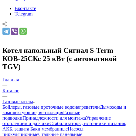
Вконтакте
Telegram
Котел напольный Сигнал S-Term
КОВ-25СКс 25 кВт (с автоматикой
TGV)
Главная
—
Каталог
—
Газовые котлы
Бойлеры, газовые проточные водонагреватели
Дымоходы и
комплектующие, вентиляция
Газовые
подводки
Принадлежности для монтажа
Управление
отоплением и датчики
Стабилизаторы, источники питания,
АКБ, защита
Баки мембранные
Насосы
циркуляционные
Стальные панельные