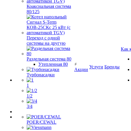
Коаксиальная система
80/125
Переход с одной
системы на другую
Как 
Раздельная система 80
Утепленная 80
Услуги
Бренды
Акции
Турбонасадки
1
1/2
3/4
POER/CEWAL