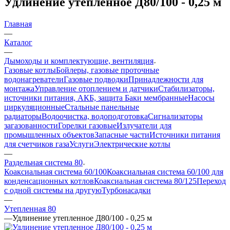
Удлинение утепленное Д80/100 - 0,25 м
Главная
—
Каталог
—
Дымоходы и комплектующие, вентиляция
Газовые котлы
Бойлеры, газовые проточные
водонагреватели
Газовые подводки
Принадлежности для
монтажа
Управление отоплением и датчики
Стабилизаторы,
источники питания, АКБ, защита
Баки мембранные
Насосы
циркуляционные
Стальные панельные
радиаторы
Водоочистка, водоподготовка
Сигнализаторы
загазованности
Горелки газовые
Излучатели для
промышленных объектов
Запасные части
Источники питания
для счетчиков газа
Услуги
Электрические котлы
—
Раздельная система 80
Коаксиальная система 60/100
Коаксиальная система 60/100 для
конденсационных котлов
Коаксиальная система 80/125
Переход
с одной системы на другую
Турбонасадки
—
Утепленная 80
—
Удлинение утепленное Д80/100 - 0,25 м