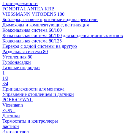
Принадлежности
FONDITAL ANTEA KRB
VIESSMANN VITODENS 100
Бойлеры, газовые проточные водонагреватели
Дымоходы и комплектующие, вентиляция
Коаксиальная система 60/100
Коаксиальная система 60/100 для конденсационных котлов
Коаксиальная система 80/125
Переход с одной системы на другую
Раздельная система 80
Утепленная 80
Турбонасадки
Газовые подводки
1
1/2
3/4
Принадлежности для монтажа
Управление отоплением и датчики
POER/CEWAL
Viessmann
ZONT
Датчики
Термостаты и контроллеры
Бастион
Эктоконтрол