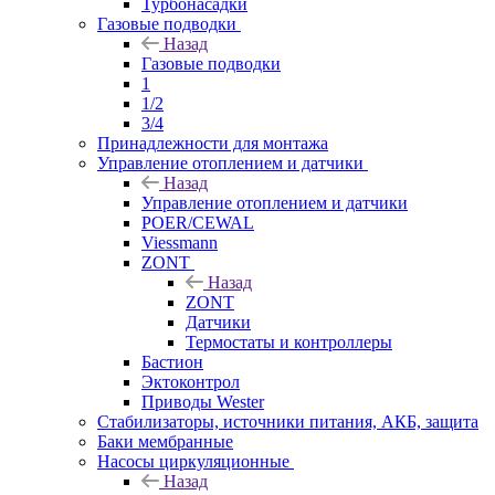
Турбонасадки
Газовые подводки
Назад
Газовые подводки
1
1/2
3/4
Принадлежности для монтажа
Управление отоплением и датчики
Назад
Управление отоплением и датчики
POER/CEWAL
Viessmann
ZONT
Назад
ZONT
Датчики
Термостаты и контроллеры
Бастион
Эктоконтрол
Приводы Wester
Стабилизаторы, источники питания, АКБ, защита
Баки мембранные
Насосы циркуляционные
Назад