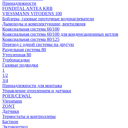
Принадлежности
FONDITAL ANTEA KRB
VIESSMANN VITODENS 100
Бойлеры, газовые проточные водонагреватели
Дымоходы и комплектующие, вентиляция
Коаксиальная система 60/100
Коаксиальная система 60/100 для конденсационных котлов
Коаксиальная система 80/125
Переход с одной системы на другую
Раздельная система 80
Утепленная 80
Турбонасадки
Газовые подводки
1
1/2
3/4
Принадлежности для монтажа
Управление отоплением и датчики
POER/CEWAL
Viessmann
ZONT
Датчики
Термостаты и контроллеры
Бастион
Эктоконтрол