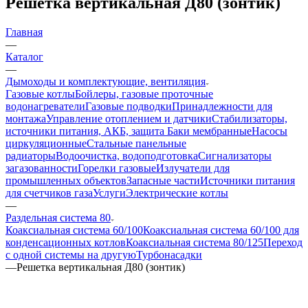
Решетка вертикальная Д80 (зонтик)
Главная
—
Каталог
—
Дымоходы и комплектующие, вентиляция
Газовые котлы
Бойлеры, газовые проточные
водонагреватели
Газовые подводки
Принадлежности для
монтажа
Управление отоплением и датчики
Стабилизаторы,
источники питания, АКБ, защита
Баки мембранные
Насосы
циркуляционные
Стальные панельные
радиаторы
Водоочистка, водоподготовка
Сигнализаторы
загазованности
Горелки газовые
Излучатели для
промышленных объектов
Запасные части
Источники питания
для счетчиков газа
Услуги
Электрические котлы
—
Раздельная система 80
Коаксиальная система 60/100
Коаксиальная система 60/100 для
конденсационных котлов
Коаксиальная система 80/125
Переход
с одной системы на другую
Турбонасадки
—
Решетка вертикальная Д80 (зонтик)