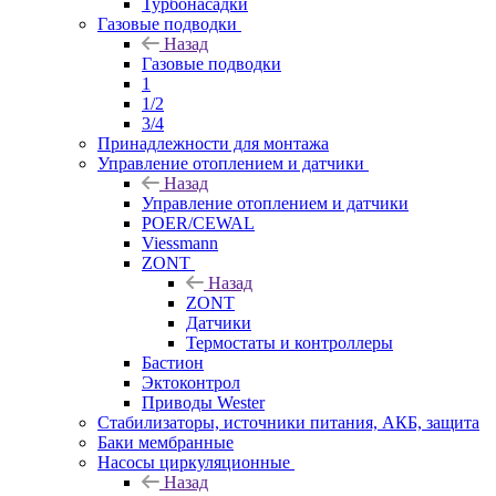
Турбонасадки
Газовые подводки
Назад
Газовые подводки
1
1/2
3/4
Принадлежности для монтажа
Управление отоплением и датчики
Назад
Управление отоплением и датчики
POER/CEWAL
Viessmann
ZONT
Назад
ZONT
Датчики
Термостаты и контроллеры
Бастион
Эктоконтрол
Приводы Wester
Стабилизаторы, источники питания, АКБ, защита
Баки мембранные
Насосы циркуляционные
Назад