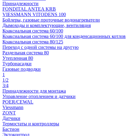
Принадлежности
FONDITAL ANTEA KRB
VIESSMANN VITODENS 100
Бойлеры, газовые проточные водонагреватели
Дымоходы и комплектующие, вентиляция
Коаксиальная система 60/100
Коаксиальная система 60/100 для конденсационных котлов
Коаксиальная система 80/125
Переход с одной системы на другую
Раздельная система 80
Утепленная 80
Турбонасадки
Газовые подводки
1
1/2
3/4
Принадлежности для монтажа
Управление отоплением и датчики
POER/CEWAL
Viessmann
ZONT
Датчики
Термостаты и контроллеры
Бастион
Эктоконтрол