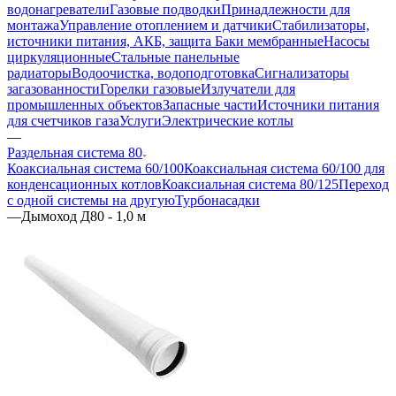
водонагреватели
Газовые подводки
Принадлежности для
монтажа
Управление отоплением и датчики
Стабилизаторы,
источники питания, АКБ, защита
Баки мембранные
Насосы
циркуляционные
Стальные панельные
радиаторы
Водоочистка, водоподготовка
Сигнализаторы
загазованности
Горелки газовые
Излучатели для
промышленных объектов
Запасные части
Источники питания
для счетчиков газа
Услуги
Электрические котлы
—
Раздельная система 80
Коаксиальная система 60/100
Коаксиальная система 60/100 для
конденсационных котлов
Коаксиальная система 80/125
Переход
с одной системы на другую
Турбонасадки
—
Дымоход Д80 - 1,0 м