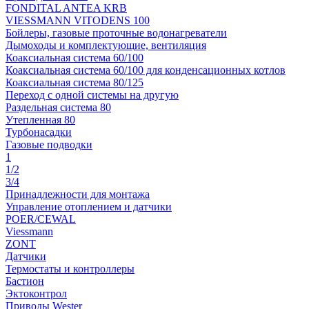
FONDITAL ANTEA KRB
VIESSMANN VITODENS 100
Бойлеры, газовые проточные водонагреватели
Дымоходы и комплектующие, вентиляция
Коаксиальная система 60/100
Коаксиальная система 60/100 для конденсационных котлов
Коаксиальная система 80/125
Переход с одной системы на другую
Раздельная система 80
Утепленная 80
Турбонасадки
Газовые подводки
1
1/2
3/4
Принадлежности для монтажа
Управление отоплением и датчики
POER/CEWAL
Viessmann
ZONT
Датчики
Термостаты и контроллеры
Бастион
Эктоконтрол
Приводы Wester