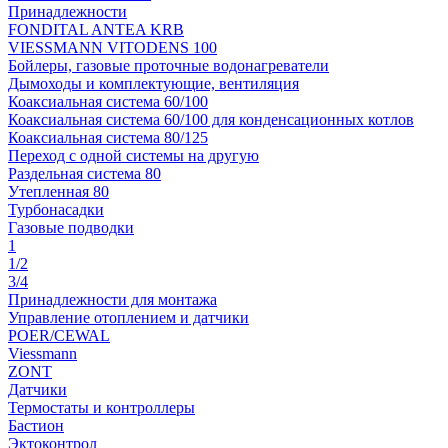
Принадлежности
FONDITAL ANTEA KRB
VIESSMANN VITODENS 100
Бойлеры, газовые проточные водонагреватели
Дымоходы и комплектующие, вентиляция
Коаксиальная система 60/100
Коаксиальная система 60/100 для конденсационных котлов
Коаксиальная система 80/125
Переход с одной системы на другую
Раздельная система 80
Утепленная 80
Турбонасадки
Газовые подводки
1
1/2
3/4
Принадлежности для монтажа
Управление отоплением и датчики
POER/CEWAL
Viessmann
ZONT
Датчики
Термостаты и контроллеры
Бастион
Эктоконтрол