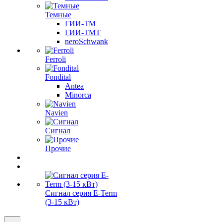
Темные
ГИИ-ТМ
ГИИ-ТМТ
neroSchwank
Ferroli
Fondital
Antea
Minorca
Navien
Сигнал
Прочие
Сигнал серия E-Term
(3-15 кВт)