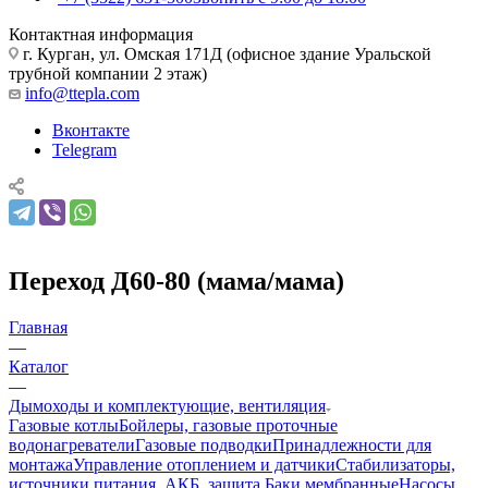
Контактная информация
г. Курган, ул. Омская 171Д (офисное здание Уральской
трубной компании 2 этаж)
info@ttepla.com
Вконтакте
Telegram
Переход Д60-80 (мама/мама)
Главная
—
Каталог
—
Дымоходы и комплектующие, вентиляция
Газовые котлы
Бойлеры, газовые проточные
водонагреватели
Газовые подводки
Принадлежности для
монтажа
Управление отоплением и датчики
Стабилизаторы,
источники питания, АКБ, защита
Баки мембранные
Насосы