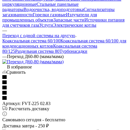
циркуляционные
Стальные панельные
радиаторы
Водоочистка, водоподготовка
Сигнализаторы
загазованности
Горелки газовые
Излучатели для
промышленных объектов
Запасные части
Источники питания
для счетчиков газа
Услуги
Электрические котлы
—
Переход с одной системы на другую
Коаксиальная система 60/100
Коаксиальная система 60/100 для
конденсационных котлов
Коаксиальная система
80/125
Раздельная система 80
Турбонасадки
—
Переход Д60-80 (мама/мама)
В избранное
Сравнить
Артикул:
FVT-225 02.83
Рассчитать доставку
Самовывоз сегодня - бесплатно
Доставка завтра - 250 ₽