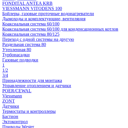
FONDITAL ANTEA KRB
VIESSMANN VITODENS 100
Бойлеры, газовые проточные водонагреватели
Дымоходы и комплектующие, вентиляция
Коаксиальная система 60/100
Коаксиальная система 60/100 для конденсационных котлов
Коаксиальная система 80/125
Переход с одной системы на другую
Раздельная система 80
Утепленная 80
Турбонасадки
Газовые подводки
1
1/2
3/4
Принадлежности для монтажа
Управление отоплением и датчики
POER/CEWAL
Viessmann
ZONT
Датчики
Термостаты и контроллеры
Бастион
Эктоконтрол
Приводы Wester