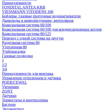
Принадлежности
FONDITAL ANTEA KRB
VIESSMANN VITODENS 100
Бойлеры, газовые проточные водонагреватели
Дымоходы и комплектующие, вентиляция
Коаксиальная система 60/100
Коаксиальная система 60/100 для конденсационных котлов
Коаксиальная система 80/125
Переход с одной системы на другую
Раздельная система 80
Утепленная 80
Турбонасадки
Газовые подводки
1
1/2
3/4
Принадлежности для монтажа
Управление отоплением и датчики
POER/CEWAL
Viessmann
ZONT
Датчики
Термостаты и контроллеры
Бастион
Эктоконтрол