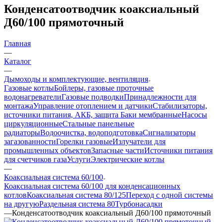
Конденсатоотводчик коаксиальный
Д60/100 прямоточный
Главная
—
Каталог
—
Дымоходы и комплектующие, вентиляция
Газовые котлы
Бойлеры, газовые проточные
водонагреватели
Газовые подводки
Принадлежности для
монтажа
Управление отоплением и датчики
Стабилизаторы,
источники питания, АКБ, защита
Баки мембранные
Насосы
циркуляционные
Стальные панельные
радиаторы
Водоочистка, водоподготовка
Сигнализаторы
загазованности
Горелки газовые
Излучатели для
промышленных объектов
Запасные части
Источники питания
для счетчиков газа
Услуги
Электрические котлы
—
Коаксиальная система 60/100
Коаксиальная система 60/100 для конденсационных
котлов
Коаксиальная система 80/125
Переход с одной системы
на другую
Раздельная система 80
Турбонасадки
—
Конденсатоотводчик коаксиальный Д60/100 прямоточный