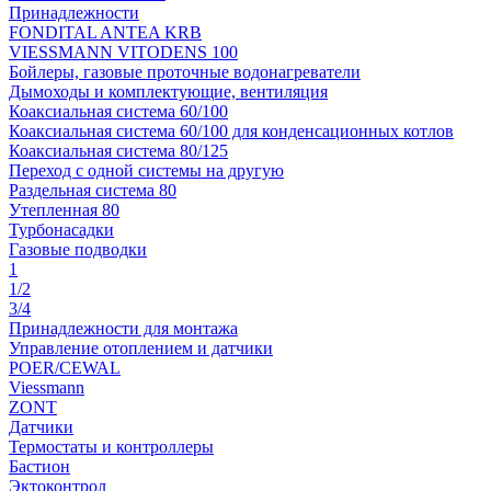
Принадлежности
FONDITAL ANTEA KRB
VIESSMANN VITODENS 100
Бойлеры, газовые проточные водонагреватели
Дымоходы и комплектующие, вентиляция
Коаксиальная система 60/100
Коаксиальная система 60/100 для конденсационных котлов
Коаксиальная система 80/125
Переход с одной системы на другую
Раздельная система 80
Утепленная 80
Турбонасадки
Газовые подводки
1
1/2
3/4
Принадлежности для монтажа
Управление отоплением и датчики
POER/CEWAL
Viessmann
ZONT
Датчики
Термостаты и контроллеры
Бастион
Эктоконтрол