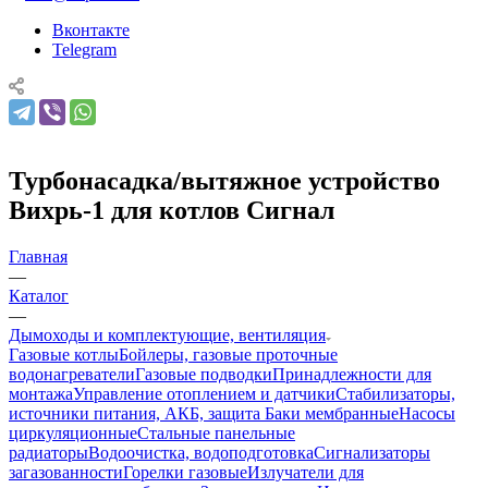
Вконтакте
Telegram
Турбонасадка/вытяжное устройство
Вихрь-1 для котлов Сигнал
Главная
—
Каталог
—
Дымоходы и комплектующие, вентиляция
Газовые котлы
Бойлеры, газовые проточные
водонагреватели
Газовые подводки
Принадлежности для
монтажа
Управление отоплением и датчики
Стабилизаторы,
источники питания, АКБ, защита
Баки мембранные
Насосы
циркуляционные
Стальные панельные
радиаторы
Водоочистка, водоподготовка
Сигнализаторы
загазованности
Горелки газовые
Излучатели для