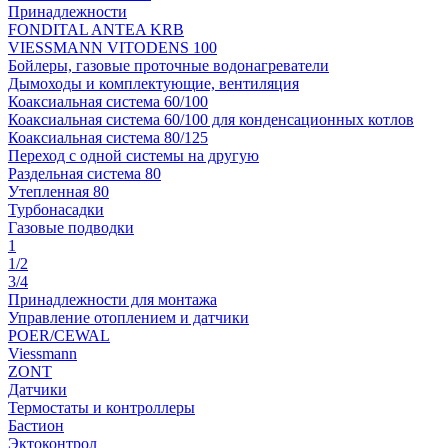
Принадлежности
FONDITAL ANTEA KRB
VIESSMANN VITODENS 100
Бойлеры, газовые проточные водонагреватели
Дымоходы и комплектующие, вентиляция
Коаксиальная система 60/100
Коаксиальная система 60/100 для конденсационных котлов
Коаксиальная система 80/125
Переход с одной системы на другую
Раздельная система 80
Утепленная 80
Турбонасадки
Газовые подводки
1
1/2
3/4
Принадлежности для монтажа
Управление отоплением и датчики
POER/CEWAL
Viessmann
ZONT
Датчики
Термостаты и контроллеры
Бастион
Эктоконтрол