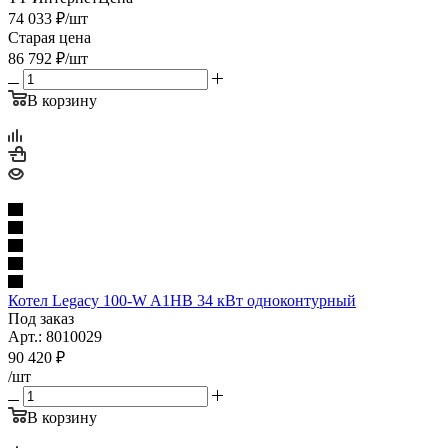
74 033
₽
/шт
Старая цена
86 792
₽
/шт
В корзину
Котел Legacy 100-W A1НB 34 кВт одноконтурный
Под заказ
Арт.: 8010029
90 420
₽
/шт
В корзину