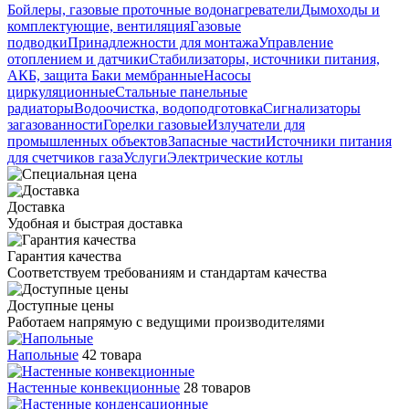
Бойлеры, газовые проточные водонагреватели
Дымоходы и
комплектующие, вентиляция
Газовые
подводки
Принадлежности для монтажа
Управление
отоплением и датчики
Стабилизаторы, источники питания,
АКБ, защита
Баки мембранные
Насосы
циркуляционные
Стальные панельные
радиаторы
Водоочистка, водоподготовка
Сигнализаторы
загазованности
Горелки газовые
Излучатели для
промышленных объектов
Запасные части
Источники питания
для счетчиков газа
Услуги
Электрические котлы
Доставка
Удобная и быстрая доставка
Гарантия качества
Соответствуем требованиям и стандартам качества
Доступные цены
Работаем напрямую с ведущими производителями
Напольные
42 товара
Настенные конвекционные
28 товаров