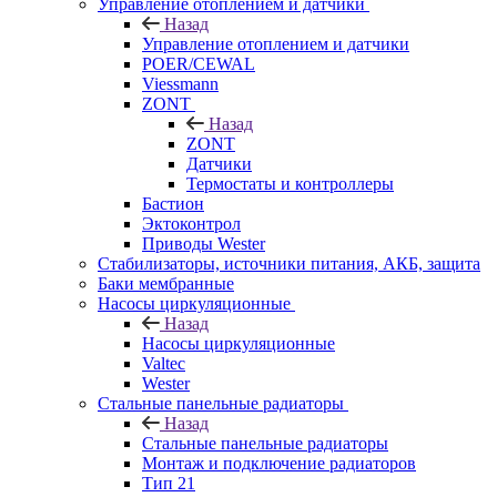
Управление отоплением и датчики
Назад
Управление отоплением и датчики
POER/CEWAL
Viessmann
ZONT
Назад
ZONT
Датчики
Термостаты и контроллеры
Бастион
Эктоконтрол
Приводы Wester
Стабилизаторы, источники питания, АКБ, защита
Баки мембранные
Насосы циркуляционные
Назад
Насосы циркуляционные
Valtec
Wester
Стальные панельные радиаторы
Назад
Стальные панельные радиаторы
Монтаж и подключение радиаторов
Тип 21